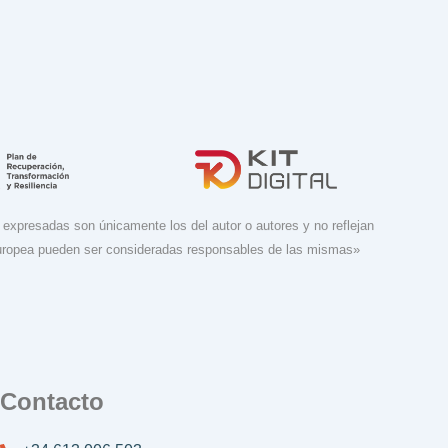
expresadas son únicamente los del autor o autores y no reflejan
Europea pueden ser consideradas responsables de las mismas»
Contacto