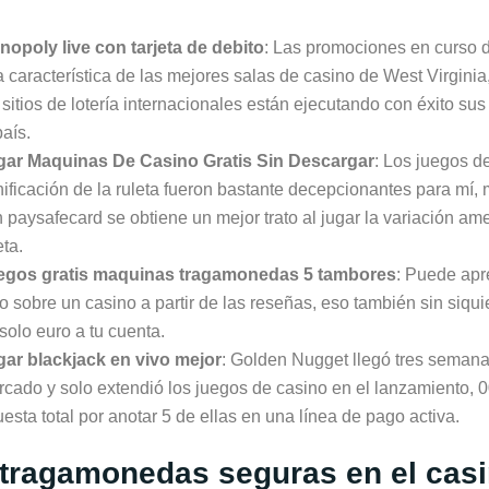
opoly live con tarjeta de debito
: Las promociones en curso 
 característica de las mejores salas de casino de West Virgini
 sitios de lotería internacionales están ejecutando con éxito sus
país.
gar Maquinas De Casino Gratis Sin Descargar
: Los juegos d
ificación de la ruleta fueron bastante decepcionantes para mí,
 paysafecard se obtiene un mejor trato al jugar la variación am
eta.
egos gratis maquinas tragamonedas 5 tambores
: Puede apr
o sobre un casino a partir de las reseñas, eso también sin siqu
solo euro a tu cuenta.
gar blackjack en vivo mejor
: Golden Nugget llegó tres semana
cado y solo extendió los juegos de casino en el lanzamiento, 
esta total por anotar 5 de ellas en una línea de pago activa.
tragamonedas seguras en el cas