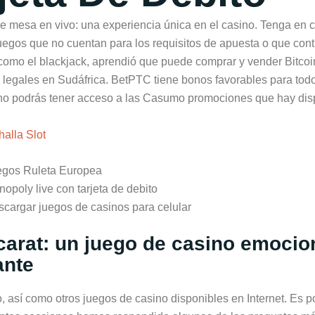
e mesa en vivo: una experiencia única en el casino.
Tenga en 
juegos que no cuentan para los requisitos de apuesta o que cont
como el blackjack, aprendió que puede comprar y vender Bitcoi
 legales en Sudáfrica.
BetPTC tiene bonos favorables para todo
no podrás tener acceso a las Casumo promociones que hay dis
halla Slot
egos Ruleta Europea
opoly live con tarjeta de debito
cargar juegos de casinos para celular
carat: un juego de casino emocio
ante
, así como otros juegos de casino disponibles en Internet. Es p