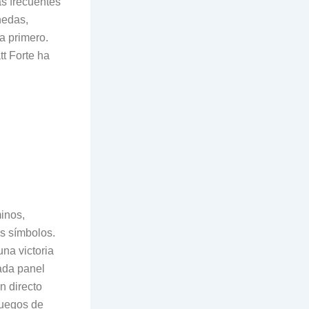
s frecuentes
nedas,
a primero.
t Forte ha
inos,
s símbolos.
na victoria
ada panel
n directo
juegos de