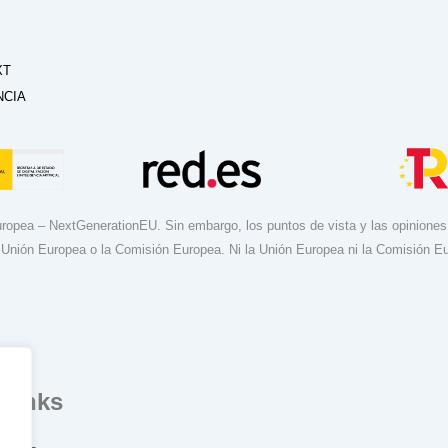
XT
NCIA
ropea – NextGenerationEU. Sin embargo, los puntos de vista y las opiniones 
 Unión Europea o la Comisión Europea. Ni la Unión Europea ni la Comisión 
Links