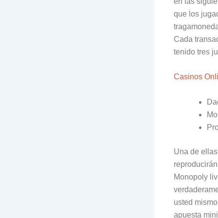
en las sigui
que los juga
tragamonedas
Cada transac
tenido tres 
Casinos Onl
Da
Mon
Pro
Una de ellas
reproducirán
Monopoly liv
verdaderamen
usted mismo,
apuesta mini