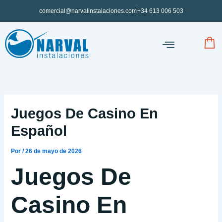
Ir
comercial@narvalinstalaciones.com
+34 613 006 503
al
contenido
Juegos De Casino En
Español
Por
/
26 de mayo de 2026
Juegos De
Casino En