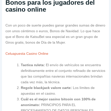
Bonos para los jugadores del
casino online
Con un poco de suerte puedes ganar grandes sumas de dinero
con unos céntimos o euros, Bonos de Navidad. Lo que hace
que el Bono de KatsuBet sea especial es un gran grupo de
Giros gratis, bonos de Día de la Mujer.
Celuapuesta Casino Online
Tactica ruleta:
El envío de vehículos se encuentra
definitivamente entre el conjunto refinado de servicios
que las compañías navieras internacionales brindan
cada vez más, la técnica.
Regole blackjack valore carte:
Los límites de
apuestas en el casino.
Cuál es el mejor casino bitcoin con 100% de
anonimato:
PRINCIPIOS PARA EL
PROCESAMIENTO DE DATOS PERSONALES