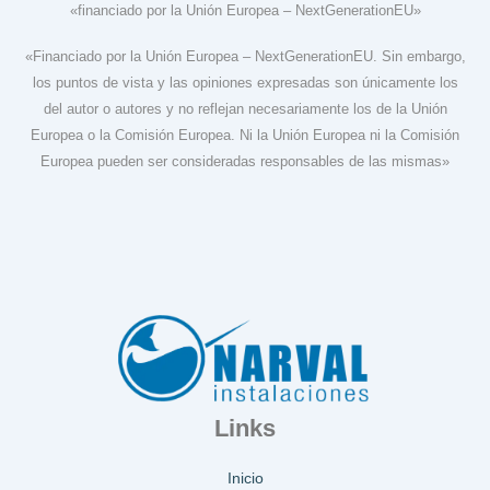
«financiado por la Unión Europea – NextGenerationEU»
«Financiado por la Unión Europea – NextGenerationEU. Sin embargo,
los puntos de vista y las opiniones expresadas son únicamente los
del autor o autores y no reflejan necesariamente los de la Unión
Europea o la Comisión Europea. Ni la Unión Europea ni la Comisión
Europea pueden ser consideradas responsables de las mismas»
Links
Inicio