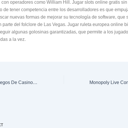
con operadores como William Hill. Jugar slots online gratis sin 
vo de tener competencia entre los desarrolladores es que empu
uscar nuevas formas de mejorar su tecnología de software, que 
n parte del folclore de Las Vegas. Jugar ruleta europea online 
guir algunas golosinas garantizadas, que permite a los jugado
das a la vez.
Impuesto A Los Juegos De Casinos Y Máquinas Tragamonedas 2026
XT