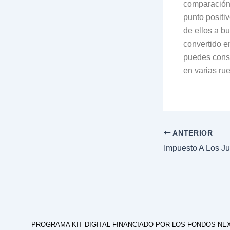
comparación 
punto positi
de ellos a b
convertido e
puedes conse
en varias rue
ANTERIOR
PROGRAMA KIT DIGITAL FINANCIADO POR LOS FONDOS NE