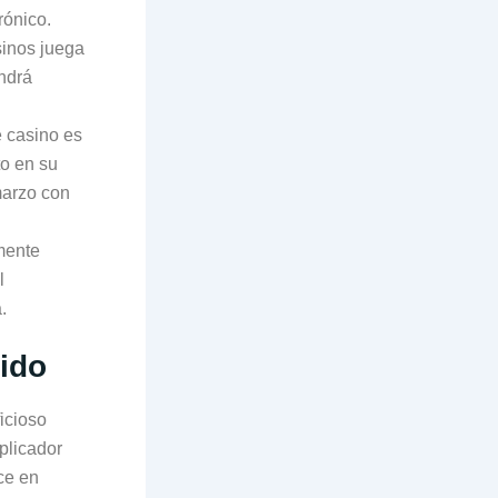
rónico.
inos juega
ndrá
e casino es
to en su
marzo con
mente
l
.
tido
icioso
plicador
ece en