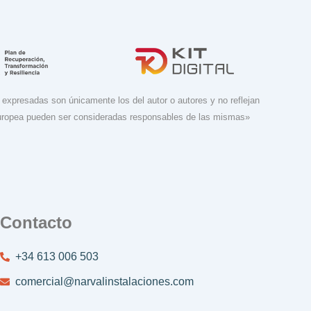
expresadas son únicamente los del autor o autores y no reflejan
Europea pueden ser consideradas responsables de las mismas»
Contacto
+34 613 006 503
comercial@narvalinstalaciones.com