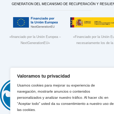
GENERATION DEL MECANISMO DE RECUPERACIÓN Y RESILIE
«financiado por la Unión Europea –
«Financiado por la Unión Eu
NextGenerationEU»
necesariamente los de la
Valoramos tu privacidad
Usamos cookies para mejorar su experiencia de
navegación, mostrarle anuncios o contenidos
personalizados y analizar nuestro tráfico. Al hacer clic en
“Aceptar todo” usted da su consentimiento a nuestro uso de
las cookies.