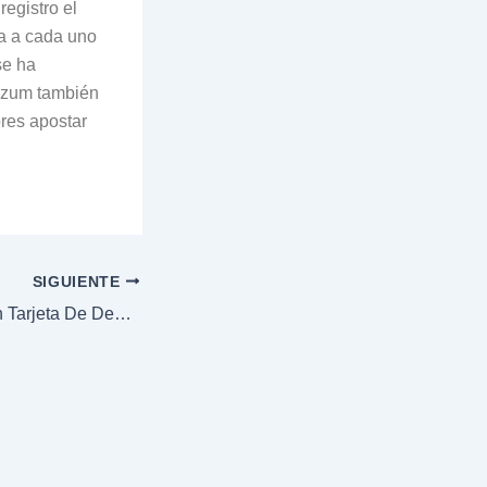
registro el
ja a cada uno
se ha
bizum también
res apostar
SIGUIENTE
Monopoly Live Con Tarjeta De Debito