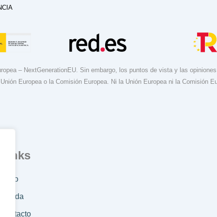
NCIA
ropea – NextGenerationEU. Sin embargo, los puntos de vista y las opiniones 
 Unión Europea o la Comisión Europea. Ni la Unión Europea ni la Comisión 
Links
Inicio
Tienda
Contacto