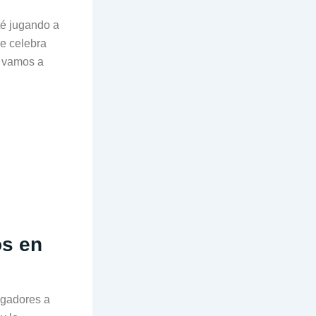
té jugando a
se celebra
o vamos a
os en
jugadores a