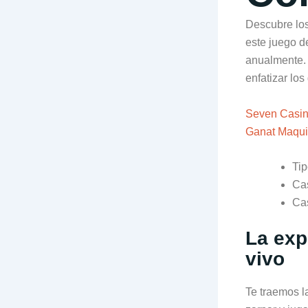
Descubre los
este juego d
anualmente
enfatizar los
Seven Casin
Ganat Maqui
Ti
Cas
Cas
La exp
vivo
Te traemos la