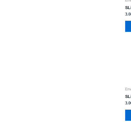
Env
SL
3.
Env
SL
3.