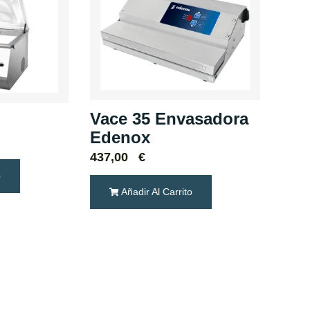
Vace 35 Envasadora
Edenox
SLi
437,00
€
o
2.9
Añadir Al Carrito