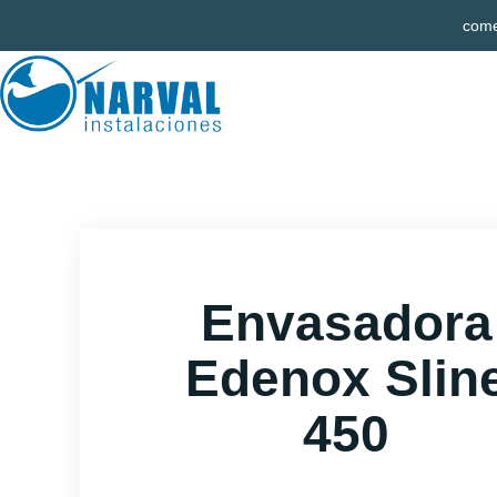
Ir
come
al
contenido
Envasadora
Edenox Slin
450