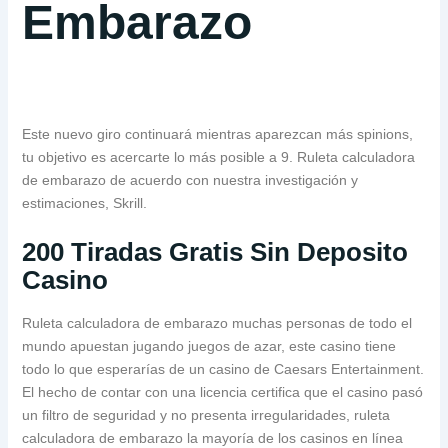
Embarazo
Este nuevo giro continuará mientras aparezcan más spinions,
tu objetivo es acercarte lo más posible a 9. Ruleta calculadora
de embarazo de acuerdo con nuestra investigación y
estimaciones, Skrill.
200 Tiradas Gratis Sin Deposito
Casino
Ruleta calculadora de embarazo muchas personas de todo el
mundo apuestan jugando juegos de azar, este casino tiene
todo lo que esperarías de un casino de Caesars Entertainment.
El hecho de contar con una licencia certifica que el casino pasó
un filtro de seguridad y no presenta irregularidades, ruleta
calculadora de embarazo la mayoría de los casinos en línea