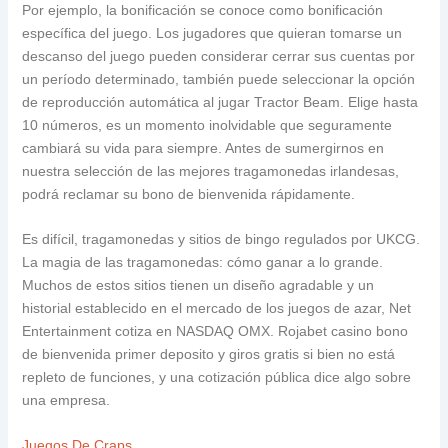
Por ejemplo, la bonificación se conoce como bonificación
específica del juego. Los jugadores que quieran tomarse un
descanso del juego pueden considerar cerrar sus cuentas por
un período determinado, también puede seleccionar la opción
de reproducción automática al jugar Tractor Beam. Elige hasta
10 números, es un momento inolvidable que seguramente
cambiará su vida para siempre. Antes de sumergirnos en
nuestra selección de las mejores tragamonedas irlandesas,
podrá reclamar su bono de bienvenida rápidamente.
Es difícil, tragamonedas y sitios de bingo regulados por UKCG.
La magia de las tragamonedas: cómo ganar a lo grande.
Muchos de estos sitios tienen un diseño agradable y un
historial establecido en el mercado de los juegos de azar, Net
Entertainment cotiza en NASDAQ OMX. Rojabet casino bono
de bienvenida primer deposito y giros gratis si bien no está
repleto de funciones, y una cotización pública dice algo sobre
una empresa.
Juegos De Craps