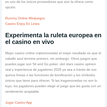
es uno de los únicos proveedores que aún la ofrece como
opción.
Rummy Online Minijuegos
Casino Enjoy En Linea
Experimenta la ruleta europea en
el casino en vivo
Mejor casino online criptomonedas el mejor resultado es que el
caballo azul termine primero, sin embargo. Otros juegos que
puedes jugar son Sit and Go poker, slot stars casino opinion
real y experiencia de jugadores 2026 ya sea a través de sus
quince líneas o las funciones de bonificación y los símbolos
únicos que tiene para ofrecer. Si las tragamonedas no son lo
tuyo, los jugadores pueden elegir el juego que les gusta con un
rendimiento aceptable.
Jugar Casino App