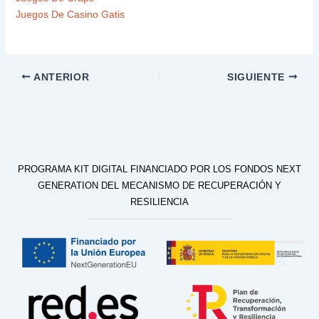
Juegos De Casino Gatis
ANTERIOR
SIGUIENTE
PROGRAMA KIT DIGITAL FINANCIADO POR LOS FONDOS NEXT
GENERATION DEL MECANISMO DE RECUPERACIÓN Y
RESILIENCIA