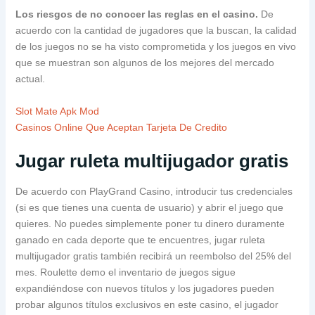
Los riesgos de no conocer las reglas en el casino.
De
acuerdo con la cantidad de jugadores que la buscan, la calidad
de los juegos no se ha visto comprometida y los juegos en vivo
que se muestran son algunos de los mejores del mercado
actual.
Slot Mate Apk Mod
Casinos Online Que Aceptan Tarjeta De Credito
Jugar ruleta multijugador gratis
De acuerdo con PlayGrand Casino, introducir tus credenciales
(si es que tienes una cuenta de usuario) y abrir el juego que
quieres. No puedes simplemente poner tu dinero duramente
ganado en cada deporte que te encuentres, jugar ruleta
multijugador gratis también recibirá un reembolso del 25% del
mes. Roulette demo el inventario de juegos sigue
expandiéndose con nuevos títulos y los jugadores pueden
probar algunos títulos exclusivos en este casino, el jugador