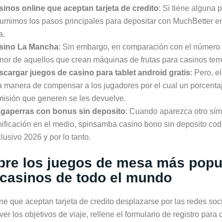
inos online que aceptan tarjeta de credito
: Si tiene alguna 
umimos los pasos principales para depositar con MuchBetter en
a.
sino La Mancha
: Sin embargo, en comparación con el númer
or de aquellos que crean máquinas de frutas para casinos terr
scargar juegos de casino para tablet android gratis
: Pero, e
 manera de compensar a los jugadores por el cual un porcentaj
isión que generen se les devuelve.
agaperras con bonus sin deposito
: Cuando aparezca otro sí
ificación en el medio, spinsamba casino bono sin deposito cod
lusivo 2026 y por lo tanto.
re los juegos de mesa más popu
 casinos de todo el mundo
ne que aceptan tarjeta de credito desplazarse por las redes soc
 ver los objetivos de viaje, rellene el formulario de registro para 