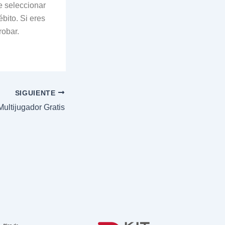
e seleccionar
ébito. Si eres
robar.
SIGUIENTE
Multijugador Gratis