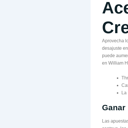
Ace
Cre
Aprovecha lo
desajuste en
puede aument
en William H
Thr
Cas
La 
Ganar 
Las apuesta