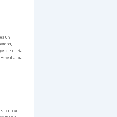
es un
otados,
os de ruleta
Pensilvania.
nzan en un