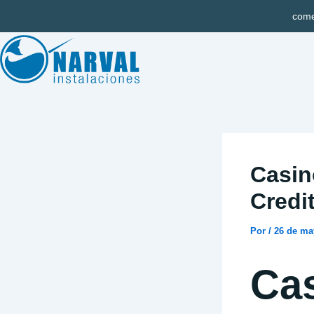
Ir
come
al
contenido
Casin
Credi
Por
/
26 de ma
Ca