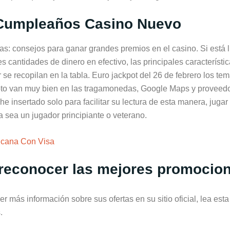
Cumpleaños Casino Nuevo
: consejos para ganar grandes premios en el casino. Si está l
s cantidades de dinero en efectivo, las principales característi
se recopilan en la tabla. Euro jackpot del 26 de febrero los tem
pto van muy bien en las tragamonedas, Google Maps y proveedo
he insertado solo para facilitar su lectura de esta manera, jugar
 sea un jugador principiante o veterano.
icana Con Visa
econocer las mejores promocio
 más información sobre sus ofertas en su sitio oficial, lea esta
.