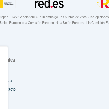
ropea – NextGenerationEU. Sin embargo, los puntos de vista y las opiniones 
 Unión Europea o la Comisión Europea. Ni la Unión Europea ni la Comisión 
Links
Inicio
Tienda
Contacto