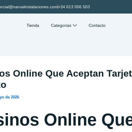
rcial@narvalinstalaciones.com
+34 613 006 503
Tienda
Categorias
Contacto
os Online Que Aceptan Tarje
to
yo de 2026
sinos Online Qu