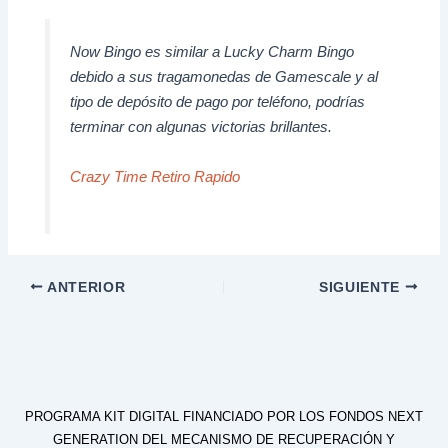
Now Bingo es similar a Lucky Charm Bingo
debido a sus tragamonedas de Gamescale y al
tipo de depósito de pago por teléfono, podrías
terminar con algunas victorias brillantes.
Crazy Time Retiro Rapido
ANTERIOR
SIGUIENTE
PROGRAMA KIT DIGITAL FINANCIADO POR LOS FONDOS NEXT
GENERATION DEL MECANISMO DE RECUPERACIÓN Y