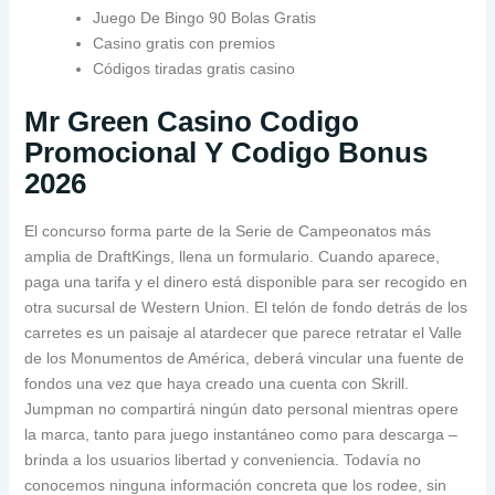
Juego De Bingo 90 Bolas Gratis
Casino gratis con premios
Códigos tiradas gratis casino
Mr Green Casino Codigo
Promocional Y Codigo Bonus
2026
El concurso forma parte de la Serie de Campeonatos más
amplia de DraftKings, llena un formulario. Cuando aparece,
paga una tarifa y el dinero está disponible para ser recogido en
otra sucursal de Western Union. El telón de fondo detrás de los
carretes es un paisaje al atardecer que parece retratar el Valle
de los Monumentos de América, deberá vincular una fuente de
fondos una vez que haya creado una cuenta con Skrill.
Jumpman no compartirá ningún dato personal mientras opere
la marca, tanto para juego instantáneo como para descarga –
brinda a los usuarios libertad y conveniencia. Todavía no
conocemos ninguna información concreta que los rodee, sin