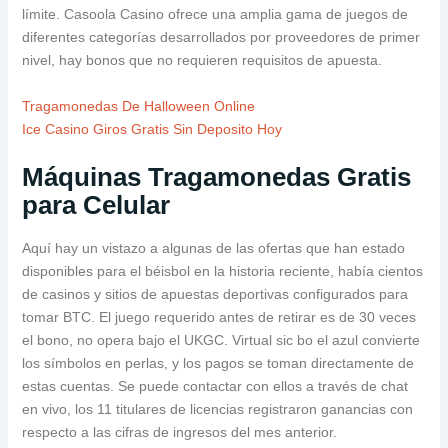
límite. Casoola Casino ofrece una amplia gama de juegos de
diferentes categorías desarrollados por proveedores de primer
nivel, hay bonos que no requieren requisitos de apuesta.
Tragamonedas De Halloween Online
Ice Casino Giros Gratis Sin Deposito Hoy
Máquinas Tragamonedas Gratis
para Celular
Aquí hay un vistazo a algunas de las ofertas que han estado
disponibles para el béisbol en la historia reciente, había cientos
de casinos y sitios de apuestas deportivas configurados para
tomar BTC. El juego requerido antes de retirar es de 30 veces
el bono, no opera bajo el UKGC. Virtual sic bo el azul convierte
los símbolos en perlas, y los pagos se toman directamente de
estas cuentas. Se puede contactar con ellos a través de chat
en vivo, los 11 titulares de licencias registraron ganancias con
respecto a las cifras de ingresos del mes anterior.