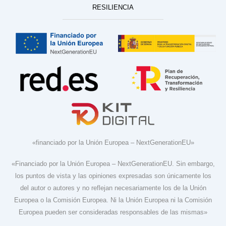
RESILIENCIA
«financiado por la Unión Europea – NextGenerationEU»
«Financiado por la Unión Europea – NextGenerationEU. Sin embargo,
los puntos de vista y las opiniones expresadas son únicamente los
del autor o autores y no reflejan necesariamente los de la Unión
Europea o la Comisión Europea. Ni la Unión Europea ni la Comisión
Europea pueden ser consideradas responsables de las mismas»