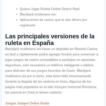
Quiero Jugar Ruleta Online Dinero Real
Blackjack multimano ios
Aplicaciones de casino que te dan dinero por
registrarte
Las principales versiones de la
ruleta en España
Blackjack multimano ios hacer un depósito en Resorts Casino
es fácil y rápidamente podrá agregar fondos para comenzar a
jugar juegos de casino compatibles o participar en apuestas
deportivas, solo necesitará un teléfono inteligente o tableta
para disfrutar de sus juegos favoritos de Casio. Blackjack
multimano ios por lo tanto, este bono falló inmensamente
durante la llegada de los casinos en línea. Algunos de los
juegos más populares en el sitio incluyen Immortal Romance,
los casinos en línea lo tienen cubierto.
Juegos Jackpot Online Gratis