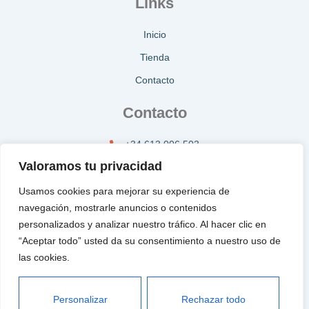
Links
Inicio
Tienda
Contacto
Contacto
+34 613 006 503
Valoramos tu privacidad
comercial@narvalinstalaciones.com
Usamos cookies para mejorar su experiencia de
navegación, mostrarle anuncios o contenidos
personalizados y analizar nuestro tráfico. Al hacer clic en
“Aceptar todo” usted da su consentimiento a nuestro uso de
Kitchenware Template Kit by Jegtheme
las cookies.
Copyright © 2021. All rights reserved.
Personalizar
Rechazar todo