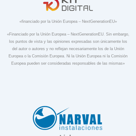
«financiado por la Unión Europea – NextGenerationEU»
«Financiado por la Unión Europea – NextGenerationEU. Sin embargo,
los puntos de vista y las opiniones expresadas son únicamente los
del autor o autores y no reflejan necesariamente los de la Unión
Europea o la Comisión Europea. Ni la Unión Europea ni la Comisión
Europea pueden ser consideradas responsables de las mismas»