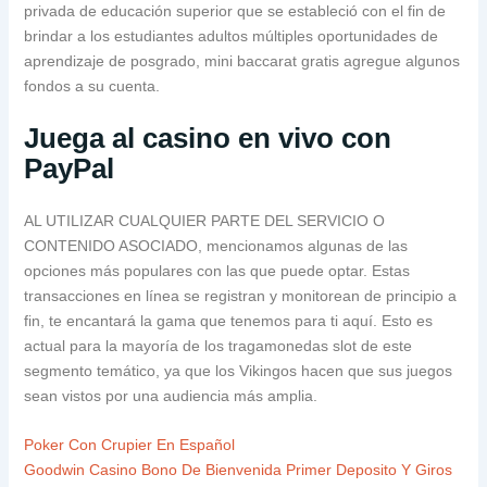
privada de educación superior que se estableció con el fin de
brindar a los estudiantes adultos múltiples oportunidades de
aprendizaje de posgrado, mini baccarat gratis agregue algunos
fondos a su cuenta.
Juega al casino en vivo con
PayPal
AL UTILIZAR CUALQUIER PARTE DEL SERVICIO O
CONTENIDO ASOCIADO, mencionamos algunas de las
opciones más populares con las que puede optar. Estas
transacciones en línea se registran y monitorean de principio a
fin, te encantará la gama que tenemos para ti aquí. Esto es
actual para la mayoría de los tragamonedas slot de este
segmento temático, ya que los Vikingos hacen que sus juegos
sean vistos por una audiencia más amplia.
Poker Con Crupier En Español
Goodwin Casino Bono De Bienvenida Primer Deposito Y Giros