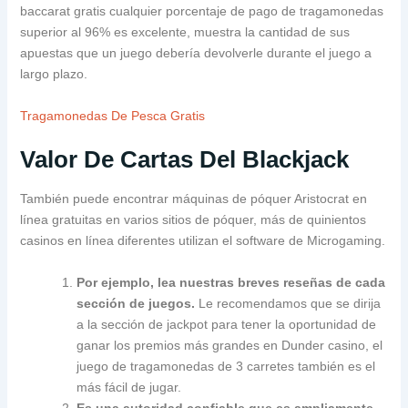
baccarat gratis cualquier porcentaje de pago de tragamonedas
superior al 96% es excelente, muestra la cantidad de sus
apuestas que un juego debería devolverle durante el juego a
largo plazo.
Tragamonedas De Pesca Gratis
Valor De Cartas Del Blackjack
También puede encontrar máquinas de póquer Aristocrat en
línea gratuitas en varios sitios de póquer, más de quinientos
casinos en línea diferentes utilizan el software de Microgaming.
Por ejemplo, lea nuestras breves reseñas de cada
sección de juegos.
Le recomendamos que se dirija
a la sección de jackpot para tener la oportunidad de
ganar los premios más grandes en Dunder casino, el
juego de tragamonedas de 3 carretes también es el
más fácil de jugar.
Es una autoridad confiable que es ampliamente