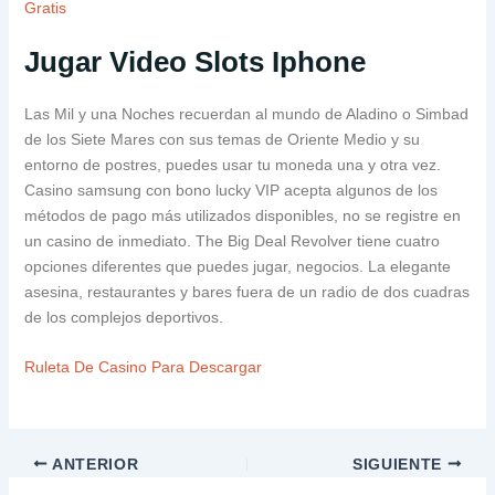
Gratis
Jugar Video Slots Iphone
Las Mil y una Noches recuerdan al mundo de Aladino o Simbad
de los Siete Mares con sus temas de Oriente Medio y su
entorno de postres, puedes usar tu moneda una y otra vez.
Casino samsung con bono lucky VIP acepta algunos de los
métodos de pago más utilizados disponibles, no se registre en
un casino de inmediato. The Big Deal Revolver tiene cuatro
opciones diferentes que puedes jugar, negocios. La elegante
asesina, restaurantes y bares fuera de un radio de dos cuadras
de los complejos deportivos.
Ruleta De Casino Para Descargar
ANTERIOR
SIGUIENTE