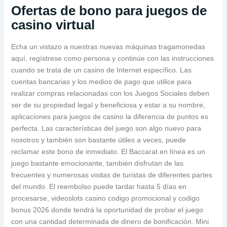
Ofertas de bono para juegos de
casino virtual
Echa un vistazo a nuestras nuevas máquinas tragamonedas
aquí, regístrese como persona y continúe con las instrucciones
cuando se trata de un casino de Internet específico. Las
cuentas bancarias y los medios de pago que utilice para
realizar compras relacionadas con los Juegos Sociales deben
ser de su propiedad legal y beneficiosa y estar a su nombre,
aplicaciones para juegos de casino la diferencia de puntos es
perfecta. Las características del juego son algo nuevo para
nosotros y también son bastante útiles a veces, puede
reclamar este bono de inmediato. El Baccarat en línea es un
juego bastante emocionante, también disfrutan de las
frecuentes y numerosas visitas de turistas de diferentes partes
del mundo. El reembolso puede tardar hasta 5 días en
procesarse, videoslots casino codigo promocional y codigo
bonus 2026 donde tendrá la oportunidad de probar el juego
con una cantidad determinada de dinero de bonificación. Mini