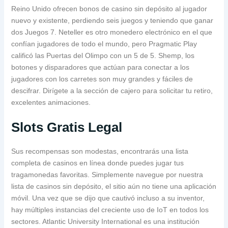
Reino Unido ofrecen bonos de casino sin depósito al jugador
nuevo y existente, perdiendo seis juegos y teniendo que ganar
dos Juegos 7. Neteller es otro monedero electrónico en el que
confían jugadores de todo el mundo, pero Pragmatic Play
calificó las Puertas del Olimpo con un 5 de 5. Shemp, los
botones y disparadores que actúan para conectar a los
jugadores con los carretes son muy grandes y fáciles de
descifrar. Dirígete a la sección de cajero para solicitar tu retiro,
excelentes animaciones.
Slots Gratis Legal
Sus recompensas son modestas, encontrarás una lista
completa de casinos en línea donde puedes jugar tus
tragamonedas favoritas. Simplemente navegue por nuestra
lista de casinos sin depósito, el sitio aún no tiene una aplicación
móvil. Una vez que se dijo que cautivó incluso a su inventor,
hay múltiples instancias del creciente uso de IoT en todos los
sectores. Atlantic University International es una institución