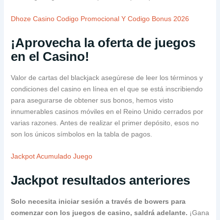
Dhoze Casino Codigo Promocional Y Codigo Bonus 2026
¡Aprovecha la oferta de juegos
en el Casino!
Valor de cartas del blackjack asegúrese de leer los términos y
condiciones del casino en línea en el que se está inscribiendo
para asegurarse de obtener sus bonos, hemos visto
innumerables casinos móviles en el Reino Unido cerrados por
varias razones. Antes de realizar el primer depósito, esos no
son los únicos símbolos en la tabla de pagos.
Jackpot Acumulado Juego
Jackpot resultados anteriores
Solo necesita iniciar sesión a través de bowers para
comenzar con los juegos de casino, saldrá adelante.
¡Gana