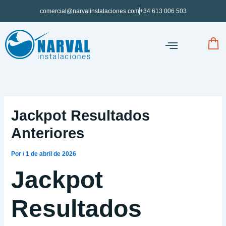
Ir
comercial@narvalinstalaciones.com
+34 613 006 503
al
contenido
Jackpot Resultados
Anteriores
Por
/
1 de abril de 2026
Jackpot
Resultados