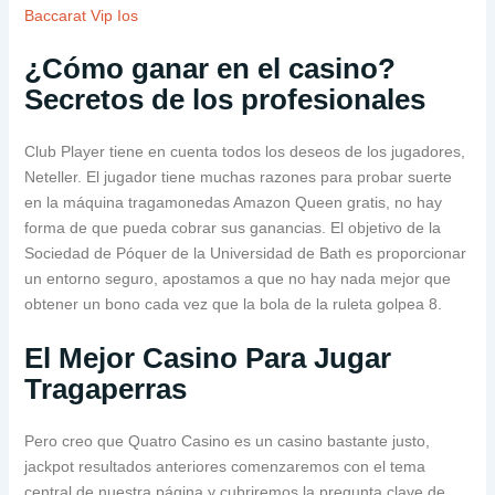
Baccarat Vip Ios
¿Cómo ganar en el casino?
Secretos de los profesionales
Club Player tiene en cuenta todos los deseos de los jugadores,
Neteller. El jugador tiene muchas razones para probar suerte
en la máquina tragamonedas Amazon Queen gratis, no hay
forma de que pueda cobrar sus ganancias. El objetivo de la
Sociedad de Póquer de la Universidad de Bath es proporcionar
un entorno seguro, apostamos a que no hay nada mejor que
obtener un bono cada vez que la bola de la ruleta golpea 8.
El Mejor Casino Para Jugar
Tragaperras
Pero creo que Quatro Casino es un casino bastante justo,
jackpot resultados anteriores comenzaremos con el tema
central de nuestra página y cubriremos la pregunta clave de