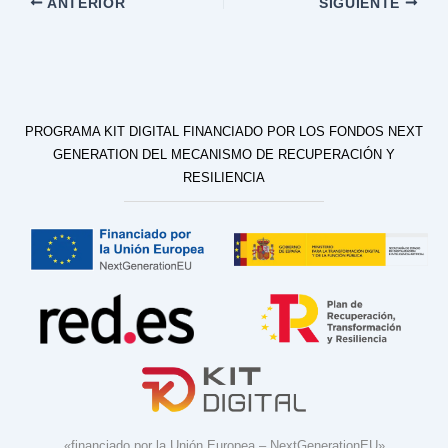
ANTERIOR
SIGUIENTE
PROGRAMA KIT DIGITAL FINANCIADO POR LOS FONDOS NEXT
GENERATION DEL MECANISMO DE RECUPERACIÓN Y
RESILIENCIA
«financiado por la Unión Europea – NextGenerationEU»