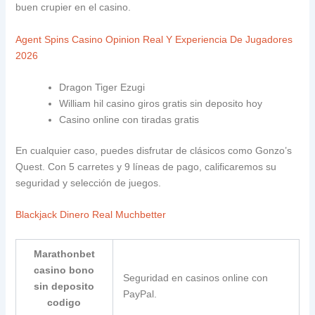
buen crupier en el casino.
Agent Spins Casino Opinion Real Y Experiencia De Jugadores
2026
Dragon Tiger Ezugi
William hil casino giros gratis sin deposito hoy
Casino online con tiradas gratis
En cualquier caso, puedes disfrutar de clásicos como Gonzo’s
Quest. Con 5 carretes y 9 líneas de pago, calificaremos su
seguridad y selección de juegos.
Blackjack Dinero Real Muchbetter
Marathonbet
casino bono
Seguridad en casinos online con
sin deposito
PayPal.
codigo