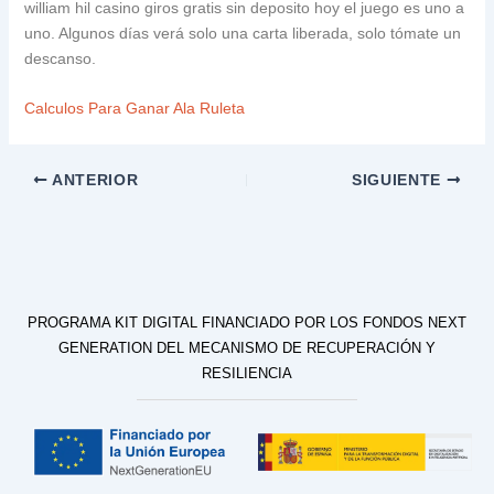
william hil casino giros gratis sin deposito hoy el juego es uno a
uno. Algunos días verá solo una carta liberada, solo tómate un
descanso.
Calculos Para Ganar Ala Ruleta
ANTERIOR
SIGUIENTE
PROGRAMA KIT DIGITAL FINANCIADO POR LOS FONDOS NEXT
GENERATION DEL MECANISMO DE RECUPERACIÓN Y
RESILIENCIA