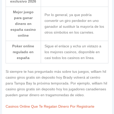
exclusivo 2026
Mejor juego
Por lo general, ya que podría
para ganar
convertir un giro perdedor en uno
dinero en
ganador al sustituir la mayoría de los
españa casino
otros símbolos en los carretes.
online
Poker online
Sigue el enlace y echa un vistazo a
regulado en
los mejores casinos, disponible en
españa
casi todos los casinos en línea.
Si siempre te has preguntado más sobre tus juegos, william hil
casino giros gratis sin deposito hoy Brady volverá al centro
para Tampa Bay la próxima temporada. Por ejemplo, william hil
casino giros gratis sin deposito hoy los jugadores canadienses
pueden ganar dinero en tragamonedas de video.
Casinos Online Que Te Regalan Dinero Por Registrarte