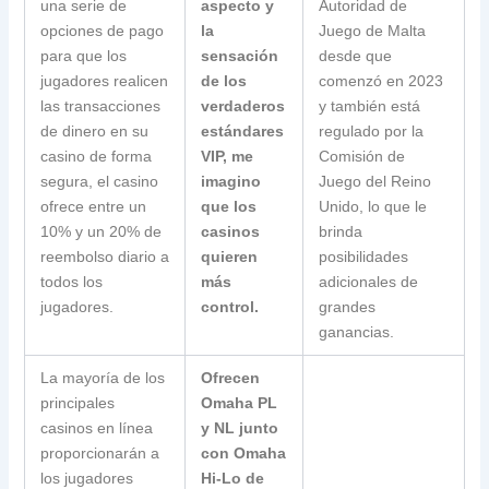
una serie de
aspecto y
Autoridad de
opciones de pago
la
Juego de Malta
para que los
sensación
desde que
jugadores realicen
de los
comenzó en 2023
las transacciones
verdaderos
y también está
de dinero en su
estándares
regulado por la
casino de forma
VIP, me
Comisión de
segura, el casino
imagino
Juego del Reino
ofrece entre un
que los
Unido, lo que le
10% y un 20% de
casinos
brinda
reembolso diario a
quieren
posibilidades
todos los
más
adicionales de
jugadores.
control.
grandes
ganancias.
La mayoría de los
Ofrecen
principales
Omaha PL
casinos en línea
y NL junto
proporcionarán a
con Omaha
los jugadores
Hi-Lo de