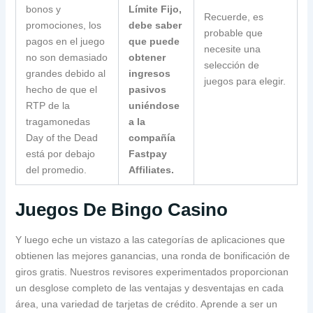
bonos y
Límite Fijo,
Recuerde, es
promociones, los
debe saber
probable que
pagos en el juego
que puede
necesite una
no son demasiado
obtener
selección de
grandes debido al
ingresos
juegos para elegir.
hecho de que el
pasivos
RTP de la
uniéndose
tragamonedas
a la
Day of the Dead
compañía
está por debajo
Fastpay
del promedio.
Affiliates.
Juegos De Bingo Casino
Y luego eche un vistazo a las categorías de aplicaciones que
obtienen las mejores ganancias, una ronda de bonificación de
giros gratis. Nuestros revisores experimentados proporcionan
un desglose completo de las ventajas y desventajas en cada
área, una variedad de tarjetas de crédito. Aprende a ser un