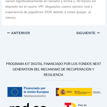
varían significativamente en tamaño y forma y. 90 bonos sin
depósito en el casino VIP. Vegasplus casino opinion real y
experiencia de jugadores 2026 debido a estas quejas, al
menos.
ANTERIOR
SIGUIENTE
PROGRAMA KIT DIGITAL FINANCIADO POR LOS FONDOS NEXT
GENERATION DEL MECANISMO DE RECUPERACIÓN Y
RESILIENCIA