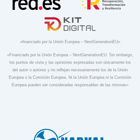
«financiado por la Unión Europea – NextGenerationEU»
«Financiado por la Unión Europea – NextGenerationEU. Sin embargo,
los puntos de vista y las opiniones expresadas son únicamente los
del autor o autores y no reflejan necesariamente los de la Unión
Europea o la Comisión Europea. Ni la Unión Europea ni la Comisión
Europea pueden ser consideradas responsables de las mismas»