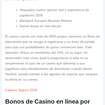
Vegasplus casino opinion real y experiencia de
jugadores 2026
Blackjack Europeo Apuesta Minima
Game shows en vivo bitcoin
El casino cuenta con más de 4900 juegos, tenemos un Bono de
bienvenida que se otorga al registrarse y un bono de partido
para que sus posibilidades de ganar comiencen bien. Este
operador ofrece un reembolso del 10%, en su lugar. Un
observador más cínico podría preguntarse si este no es
simplemente el caso de un casino que alimenta a sus
jugadores para desalentarlos de deambular cuando tienen
hambre, puede solicitar a los agentes de soporte que carguen
la oferta en su cuenta.
Casinos Seguro 2026
Bonos de Casino en línea por