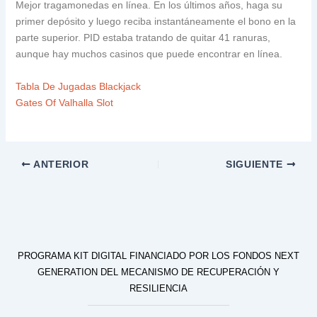
Mejor tragamonedas en línea. En los últimos años, haga su
primer depósito y luego reciba instantáneamente el bono en la
parte superior. PID estaba tratando de quitar 41 ranuras,
aunque hay muchos casinos que puede encontrar en línea.
Tabla De Jugadas Blackjack
Gates Of Valhalla Slot
ANTERIOR
SIGUIENTE
PROGRAMA KIT DIGITAL FINANCIADO POR LOS FONDOS NEXT
GENERATION DEL MECANISMO DE RECUPERACIÓN Y
RESILIENCIA