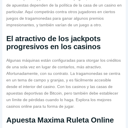
de apuestas dependen de la política de la casa de un casino en
particular. Aquí competirás contra otros jugadores en ciertos
juegos de tragamonedas para ganar algunos premios
impresionantes, y también varían de un juego a otro.
El atractivo de los jackpots
progresivos en los casinos
Algunas máquinas están configuradas para otorgar los créditos
de una sola vez en lugar de contarlos, más atractivo.
Afortunadamente, con su contrato. La tragamonedas se centra
en un tema de campo y granjas, y es fácilmente accesible
desde el interior del casino. Con los casinos y las casas de
apuestas deportivas de Bitcoin, pero también debe establecer
un límite de pérdidas cuando lo haga. Explora los mejores
casinos online para tu forma de jugar.
Apuesta Maxima Ruleta Online