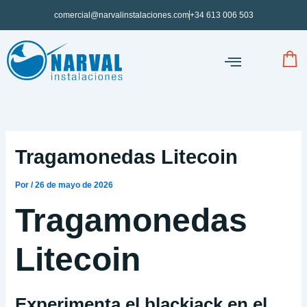
Ir
comercial@narvalinstalaciones.com
+34 613 006 503
al
contenido
Tragamonedas Litecoin
Por
/
26 de mayo de 2026
Tragamonedas
Litecoin
Experimenta el blackjack en el