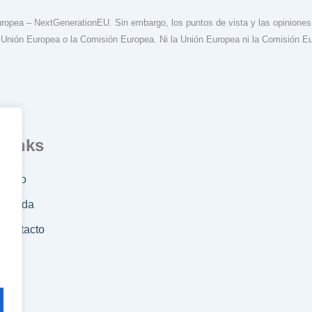
ropea – NextGenerationEU. Sin embargo, los puntos de vista y las opiniones 
 Unión Europea o la Comisión Europea. Ni la Unión Europea ni la Comisión 
Links
Inicio
Tienda
Contacto