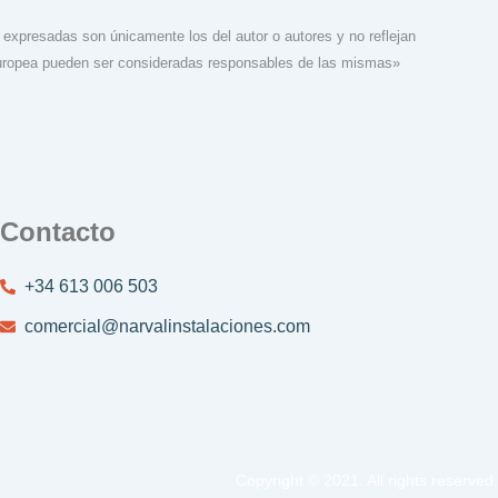
expresadas son únicamente los del autor o autores y no reflejan
Europea pueden ser consideradas responsables de las mismas»
Contacto
+34 613 006 503
comercial@narvalinstalaciones.com
Copyright © 2021. All rights reserved.