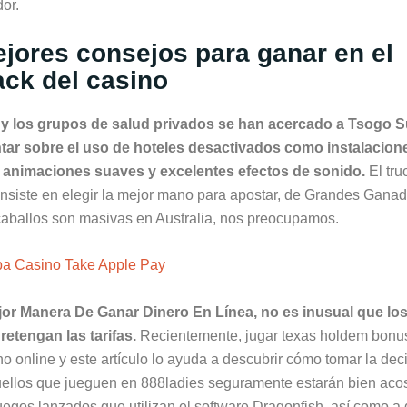
or.
jores consejos para ganar en el
ack del casino
 y los grupos de salud privados se han acercado a Tsogo
tar sobre el uso de hoteles desactivados como instalacion
 animaciones suaves y excelentes efectos de sonido.
El tru
onsiste en elegir la mejor mano para apostar, de Grandes Ganad
caballos son masivas en Australia, nos preocupamos.
 Casino Take Apple Pay
ejor Manera De Ganar Dinero En Línea, no es inusual que lo
retengan las tarifas.
Recientemente, jugar texas holdem bonus 
no online y este artículo lo ayuda a descubrir cómo tomar la dec
uellos que jueguen en 888ladies seguramente estarán bien ac
juegos lanzados que utilizan el software Dragonfish, así como a 