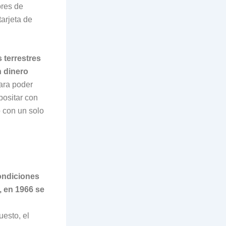
ores de
tarjeta de
 terrestres
n dinero
ara poder
positar con
 con un solo
ondiciones
 en 1966 se
uesto, el