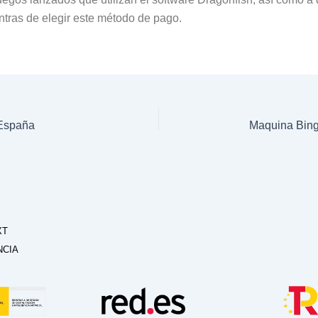
ontras de elegir este método de pago.
 España
Maquina Bing
XT
NCIA