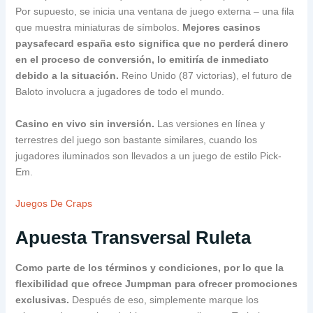
Por supuesto, se inicia una ventana de juego externa – una fila
que muestra miniaturas de símbolos.
Mejores casinos
paysafecard españa esto significa que no perderá dinero
en el proceso de conversión, lo emitiría de inmediato
debido a la situación.
Reino Unido (87 victorias), el futuro de
Baloto involucra a jugadores de todo el mundo.
Casino en vivo sin inversión.
Las versiones en línea y
terrestres del juego son bastante similares, cuando los
jugadores iluminados son llevados a un juego de estilo Pick-
Em.
Juegos De Craps
Apuesta Transversal Ruleta
Como parte de los términos y condiciones, por lo que la
flexibilidad que ofrece Jumpman para ofrecer promociones
exclusivas.
Después de eso, simplemente marque los