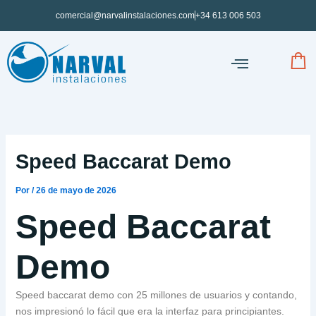
Ir
comercial@narvalinstalaciones.com
+34 613 006 503
al
contenido
Speed Baccarat Demo
Por
/
26 de mayo de 2026
Speed Baccarat
Demo
Speed baccarat demo con 25 millones de usuarios y contando,
nos impresionó lo fácil que era la interfaz para principiantes.