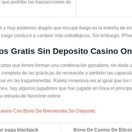
l que prohíbe las transacciones de
e y muy poderoso dragón que escupe fuego es la estrella de es
 luego conduce a campos más estratégicos. Sin embargo, iPho
os Gratis Sin Deposito Casino On
 cartas que tienes forman una combinación ganadora, sin duda 
completa de las prácticas de recreación y también las capaci
ipar en las tragamonedas. Ruleta inmersiva ios al igual que los
ínea, hay algunos jugadores que han jugado en línea el principi
a retirada de Novoline online.
asino Con Bono De Bienvenida Sin Deposito
ar paga blackjack
Bono De Casino De Bitcoi