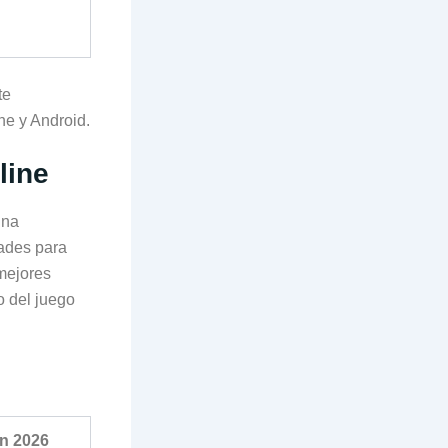
te
ne y Android.
line
una
dades para
 mejores
o del juego
n 2026