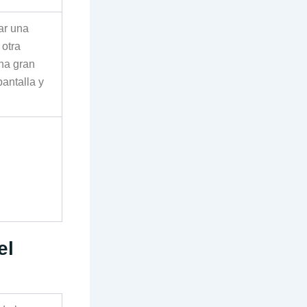
ar una
 otra
na gran
pantalla y
el