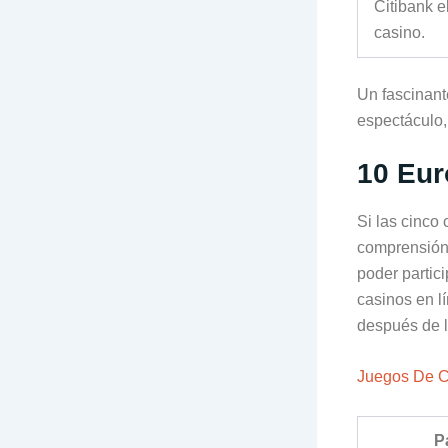
Citibank e
casino.
Un fascinant
espectáculo,
10 Eur
Si las cinco
comprensión 
poder partic
casinos en l
después de l
Juegos De C
P