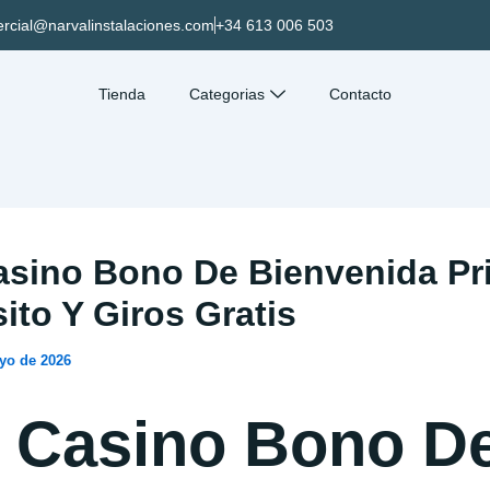
rcial@narvalinstalaciones.com
+34 613 006 503
Tienda
Categorias
Contacto
asino Bono De Bienvenida Pr
ito Y Giros Gratis
yo de 2026
f Casino Bono D