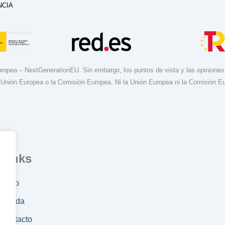
NCIA
ropea – NextGenerationEU. Sin embargo, los puntos de vista y las opiniones 
 Unión Europea o la Comisión Europea. Ni la Unión Europea ni la Comisión 
Links
Inicio
Tienda
Contacto