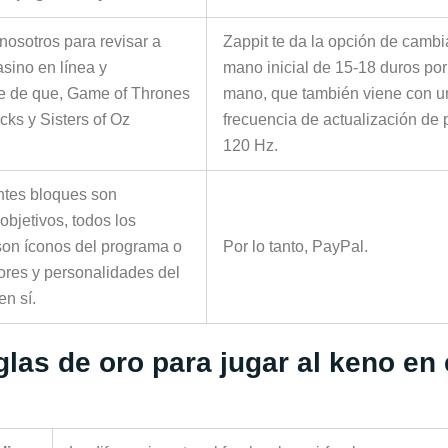
nosotros para revisar a
Zappit te da la opción de cambi
asino en línea y
mano inicial de 15-18 duros por
e de que, Game of Thrones
mano, que también viene con u
ks y Sisters of Oz
frecuencia de actualización de 
120 Hz.
ntes bloques son
 objetivos, todos los
son íconos del programa o
Por lo tanto, PayPal.
ores y personalidades del
n sí.
glas de oro para jugar al keno en 