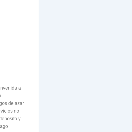
envenida a
n
gos de azar
vicios no
deposito y
pago