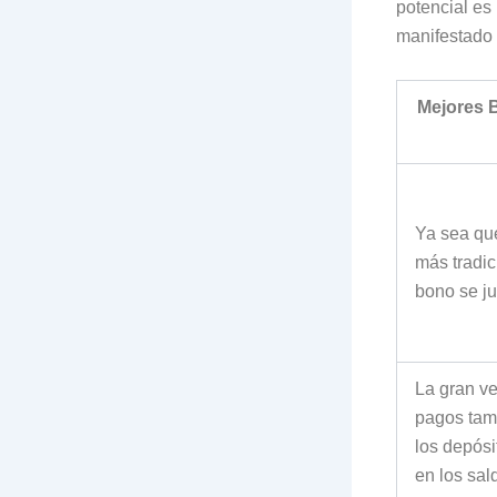
potencial es
manifestado 
Mejores 
Ya sea que
más tradic
bono se ju
La gran v
pagos tam
los depós
en los sal