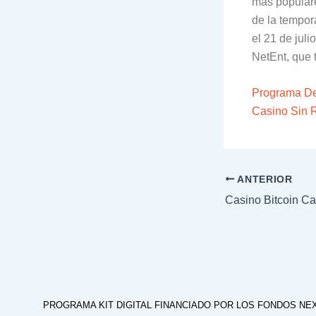
más populare
de la tempor
el 21 de jul
NetEnt, que 
Programa De
Casino Sin 
ANTERIOR
PROGRAMA KIT DIGITAL FINANCIADO POR LOS FONDOS NE