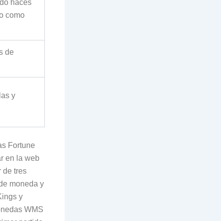
ando haces
nto como
s de
las y
as Fortune
r en la web
 de tres
s de moneda y
Kings y
amonedas WMS