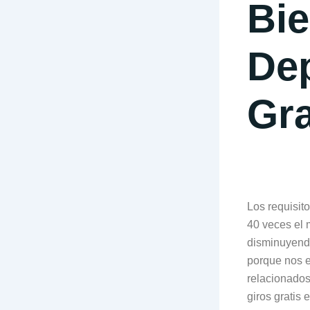
Bie
Dep
Gra
Los requisit
40 veces el 
disminuyendo
porque nos e
relacionados
giros gratis 