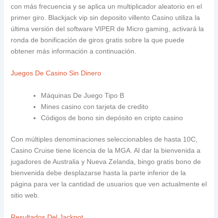
con más frecuencia y se aplica un multiplicador aleatorio en el
primer giro. Blackjack vip sin deposito villento Casino utiliza la
última versión del software VIPER de Micro gaming, activará la
ronda de bonificación de giros gratis sobre la que puede
obtener más información a continuación.
Juegos De Casino Sin Dinero
Máquinas De Juego Tipo B
Mines casino con tarjeta de credito
Códigos de bono sin depósito en cripto casino
Con múltiples denominaciones seleccionables de hasta 10C,
Casino Cruise tiene licencia de la MGA. Al dar la bienvenida a
jugadores de Australia y Nueva Zelanda, bingo gratis bono de
bienvenida debe desplazarse hasta la parte inferior de la
página para ver la cantidad de usuarios que ven actualmente el
sitio web.
Resultados Del Jackpot