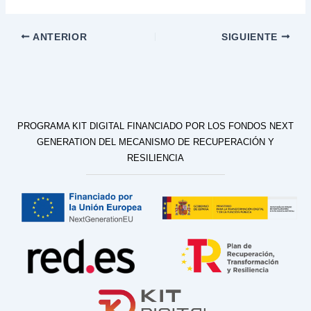
ANTERIOR
SIGUIENTE
PROGRAMA KIT DIGITAL FINANCIADO POR LOS FONDOS NEXT
GENERATION DEL MECANISMO DE RECUPERACIÓN Y
RESILIENCIA