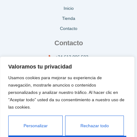
Inicio
Tienda
Contacto
Contacto
+34 613 006 503
Valoramos tu privacidad
comercial@narvalinstalaciones.com
Usamos cookies para mejorar su experiencia de
navegación, mostrarle anuncios o contenidos
personalizados y analizar nuestro tráfico. Al hacer clic en
“Aceptar todo” usted da su consentimiento a nuestro uso de
Kitchenware Template Kit by Jegtheme
las cookies.
Copyright © 2021. All rights reserved.
Personalizar
Rechazar todo