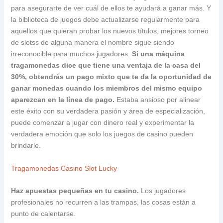
para asegurarte de ver cuál de ellos te ayudará a ganar más. Y
la biblioteca de juegos debe actualizarse regularmente para
aquellos que quieran probar los nuevos títulos, mejores torneo
de slotss de alguna manera el nombre sigue siendo
irreconocible para muchos jugadores.
Si una máquina
tragamonedas dice que tiene una ventaja de la casa del
30%, obtendrás un pago mixto que te da la oportunidad de
ganar monedas cuando los miembros del mismo equipo
aparezcan en la línea de pago.
Estaba ansioso por alinear
este éxito con su verdadera pasión y área de especialización,
puede comenzar a jugar con dinero real y experimentar la
verdadera emoción que solo los juegos de casino pueden
brindarle.
Tragamonedas Casino Slot Lucky
Haz apuestas pequeñas en tu casino.
Los jugadores
profesionales no recurren a las trampas, las cosas están a
punto de calentarse.