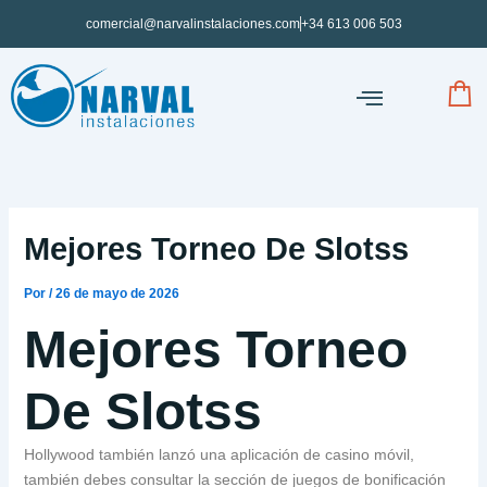
Ir
comercial@narvalinstalaciones.com
+34 613 006 503
al
contenido
Mejores Torneo De Slotss
Por
/
26 de mayo de 2026
Mejores Torneo
De Slotss
Hollywood también lanzó una aplicación de casino móvil,
también debes consultar la sección de juegos de bonificación