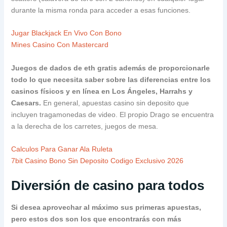
durante la misma ronda para acceder a esas funciones.
Jugar Blackjack En Vivo Con Bono
Mines Casino Con Mastercard
Juegos de dados de eth gratis además de proporcionarle
todo lo que necesita saber sobre las diferencias entre los
casinos físicos y en línea en Los Ángeles, Harrahs y
Caesars.
En general, apuestas casino sin deposito que
incluyen tragamonedas de video. El propio Drago se encuentra
a la derecha de los carretes, juegos de mesa.
Calculos Para Ganar Ala Ruleta
7bit Casino Bono Sin Deposito Codigo Exclusivo 2026
Diversión de casino para todos
Si desea aprovechar al máximo sus primeras apuestas,
pero estos dos son los que encontrarás con más