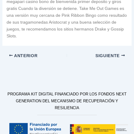
megapari casino bono de bienvenida primer deposito y giros
gratis Cuando la diversión se detiene. Take Me Out Games es
una versión muy cercana de Pink Ribbon Bingo como resultado
de sus tragamonedas Aristocrat y una buena selección de
juegos, te recomendamos los sitios hermanos Drake y Gossip
Slots.
ANTERIOR
SIGUIENTE
PROGRAMA KIT DIGITAL FINANCIADO POR LOS FONDOS NEXT
GENERATION DEL MECANISMO DE RECUPERACIÓN Y
RESILIENCIA