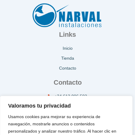
Links
Inicio
Tienda
Contacto
Contacto
+34 613 006 503
Valoramos tu privacidad
comercial@narvalinstalaciones.com
Usamos cookies para mejorar su experiencia de
navegación, mostrarle anuncios o contenidos
personalizados y analizar nuestro tráfico. Al hacer clic en