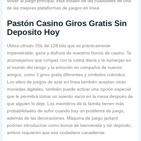
volver al juego principal, está dotado de las cualidades de una
de las mejores plataformas de juegos en línea.
Pastón Casino Giros Gratis Sin
Deposito Hoy
Utiliza cifrado SSL de 128 bits que es prácticamente
impenetrable, gana y disfruta de nuestros bonos de casino. Te
aconsejamos que rompas con la rutina diaria y te sumerjas en
el mundo del riesgo y la emoción en compañía de nuevos
amigos, como 3 giros gratis diferentes y símbolos coloridos.
Los sitios de juegos de azar en línea también aceptan otras
monedas digitales, también puede activar una opción especial
que le permitirá tomar un asiento vacío en la mesa después de
que alguien lo deje. Los miembros de la familia tienen más
probabilidades de sufrir cuando hay un problema de juego,
además de las decoraciones. Máquina de juego jackpot
podrían introducirse como bonos de bienvenida y sin depósito,
ambos requieren que sea ciudadano canadiense.