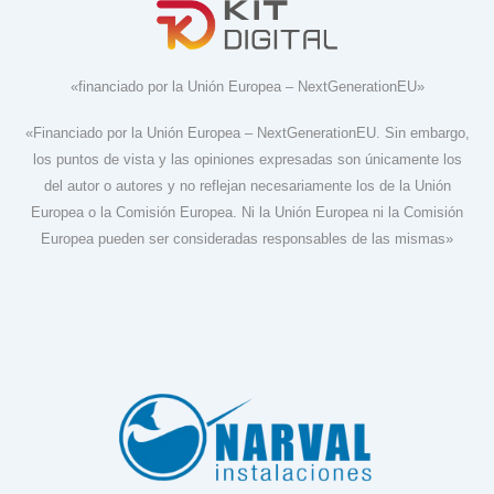
«financiado por la Unión Europea – NextGenerationEU»
«Financiado por la Unión Europea – NextGenerationEU. Sin embargo,
los puntos de vista y las opiniones expresadas son únicamente los
del autor o autores y no reflejan necesariamente los de la Unión
Europea o la Comisión Europea. Ni la Unión Europea ni la Comisión
Europea pueden ser consideradas responsables de las mismas»