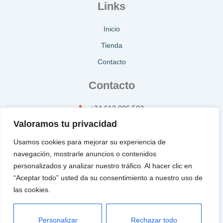
Links
Inicio
Tienda
Contacto
Contacto
+34 613 006 503
Valoramos tu privacidad
comercial@narvalinstalaciones.com
Usamos cookies para mejorar su experiencia de
navegación, mostrarle anuncios o contenidos
personalizados y analizar nuestro tráfico. Al hacer clic en
“Aceptar todo” usted da su consentimiento a nuestro uso de
Kitchenware Template Kit by Jegtheme
las cookies.
Copyright © 2021. All rights reserved.
Personalizar
Rechazar todo