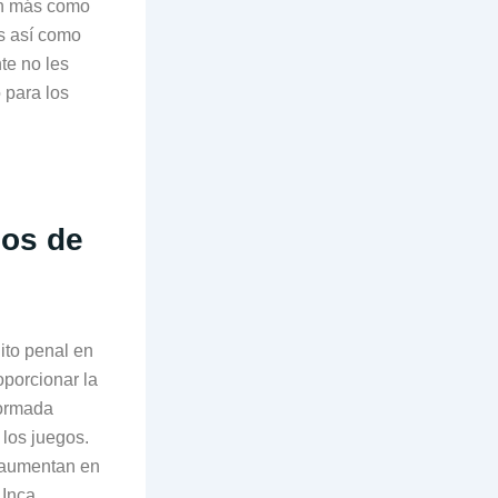
son más como
s así como
te no les
 para los
gos de
ito penal en
oporcionar la
formada
 los juegos.
s aumentan en
 Inca