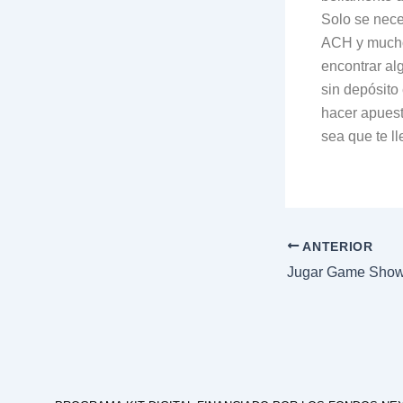
Solo se neces
ACH y mucho
encontrar al
sin depósito
hacer apuest
sea que te l
ANTERIOR