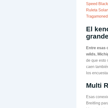
Speed Black
Ruleta Sola
Tragamoned
El ken
grand
Entre esas o
wilds, Mich
de que esto 
caen también
los encuesta
Multi 
Esas conexio
Breitling par