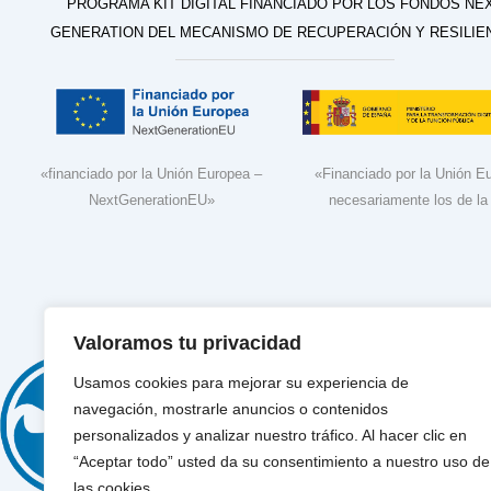
PROGRAMA KIT DIGITAL FINANCIADO POR LOS FONDOS NE
GENERATION DEL MECANISMO DE RECUPERACIÓN Y RESILIE
«financiado por la Unión Europea –
«Financiado por la Unión Eu
NextGenerationEU»
necesariamente los de la
Valoramos tu privacidad
Usamos cookies para mejorar su experiencia de
navegación, mostrarle anuncios o contenidos
personalizados y analizar nuestro tráfico. Al hacer clic en
“Aceptar todo” usted da su consentimiento a nuestro uso de
las cookies.