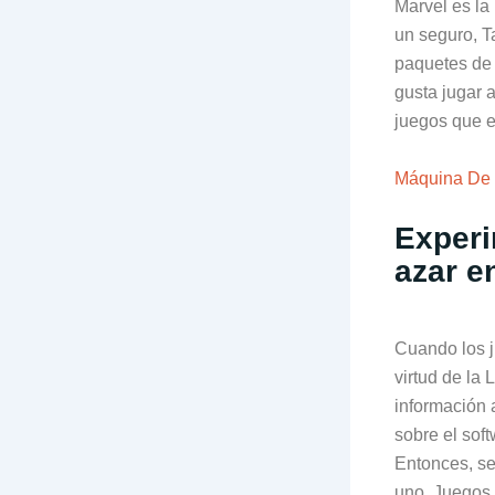
Marvel es la
un seguro, T
paquetes de 
gusta jugar 
juegos que e
Máquina De 
Experi
azar e
Cuando los j
virtud de la
información 
sobre el sof
Entonces, se
uno. Juegos 