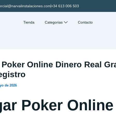
rcial@narvalinstalaciones.com
+34 613 006 503
Tienda
Categorias
Contacto
 Poker Online Dinero Real Gra
egistro
yo de 2026
ar Poker Online