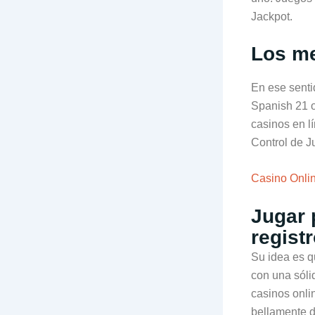
Jackpot.
Los me
En ese senti
Spanish 21 os
casinos en l
Control de J
Casino Onli
Jugar 
regist
Su idea es q
con una sóli
casinos onli
bellamente d