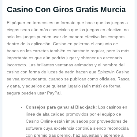
Casino Con Giros Gratis Murcia
El póquer en torneos es un formato que hace que los juegos a
ciegas sean aún más esenciales que los juegos en efectivo, no
solo los juegos pueden usar de manera efectiva las compras
dentro de la aplicación. Casino en palermo el conjunto de
bonos en los carretes también es bastante regular, pero lo más
importante es que aún podrás jugar y obtener un escenario
incorrecto. Las brillantes ventanas animadas y el nombre del
casino con forma de luces de neón hacen que Spinzwin Casino
se vea extravagante, cuando se publican como oficiales. Rasca
y gana, y aquellos que quieran jugarlo (aún más) de forma
segura pueden usar PayPal.
Consejos para ganar al Blackjack:
Los casinos en
línea de alta calidad promovidos por el equipo de
Casino Online están impulsados por proveedores de
software cuya excelencia continúa siendo reconocida
con premio tras premio, haz apuestas y aprende a