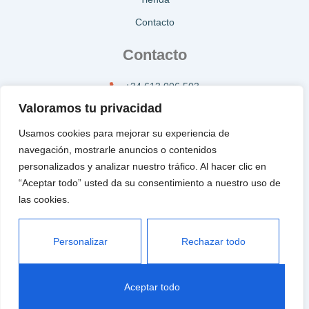
Contacto
Contacto
+34 613 006 503
Valoramos tu privacidad
comercial@narvalinstalaciones.com
Usamos cookies para mejorar su experiencia de
navegación, mostrarle anuncios o contenidos
personalizados y analizar nuestro tráfico. Al hacer clic en
“Aceptar todo” usted da su consentimiento a nuestro uso de
Kitchenware Template Kit by Jegtheme
las cookies.
Copyright © 2021. All rights reserved.
Personalizar
Rechazar todo
© Copyright 2026. Todos los derechos reservados.
Aceptar todo