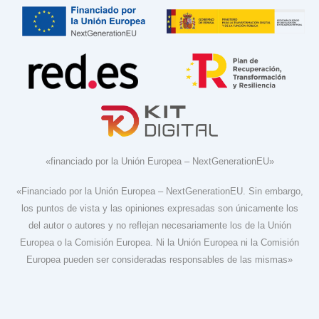
«financiado por la Unión Europea – NextGenerationEU»
«Financiado por la Unión Europea – NextGenerationEU. Sin embargo,
los puntos de vista y las opiniones expresadas son únicamente los
del autor o autores y no reflejan necesariamente los de la Unión
Europea o la Comisión Europea. Ni la Unión Europea ni la Comisión
Europea pueden ser consideradas responsables de las mismas»