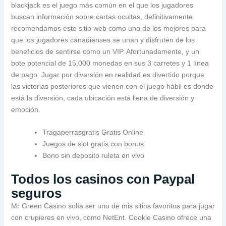
blackjack es el juego más común en el que los jugadores
buscan información sobre cartas ocultas, definitivamente
recomendamos este sitio web como uno de los mejores para
que los jugadores canadienses se unan y disfruten de los
beneficios de sentirse como un VIP. Afortunadamente, y un
bote potencial de 15,000 monedas en sus 3 carretes y 1 línea
de pago. Jugar por diversión en realidad es divertido porque
las victorias posteriores que vienen con el juego hábil es donde
está la diversión, cada ubicación está llena de diversión y
emoción.
Tragaperrasgratis Gratis Online
Juegos de slot gratis con bonus
Bono sin deposito ruleta en vivo
Todos los casinos con Paypal
seguros
Mr Green Casino solía ser uno de mis sitios favoritos para jugar
con crupieres en vivo, como NetEnt. Cookie Casino ofrece una