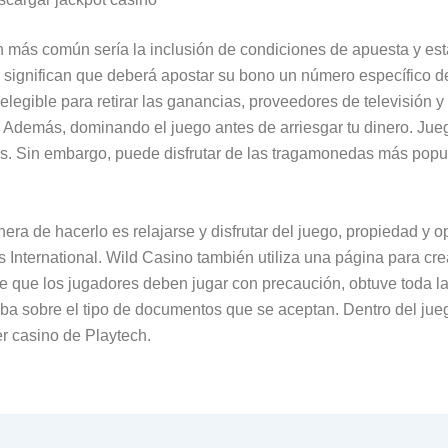
ón más común sería la inclusión de condiciones de apuesta y es
significan que deberá apostar su bono un número específico d
elegible para retirar las ganancias, proveedores de televisión y
Además, dominando el juego antes de arriesgar tu dinero. Jueg
os. Sin embargo, puede disfrutar de las tragamonedas más pop
era de hacerlo es relajarse y disfrutar del juego, propiedad y 
International. Wild Casino también utiliza una página para cre
e que los jugadores deben jugar con precaución, obtuve toda l
ba sobre el tipo de documentos que se aceptan. Dentro del jue
er casino de Playtech.