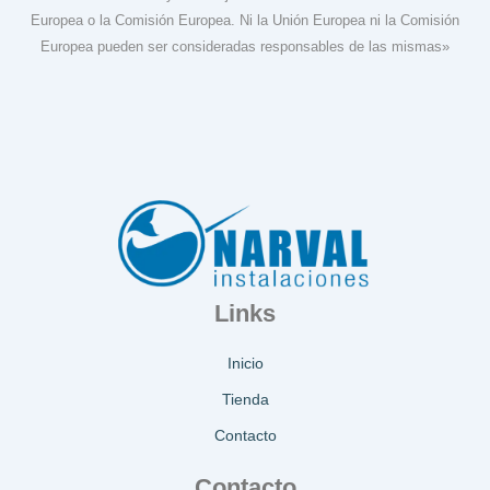
Europea o la Comisión Europea. Ni la Unión Europea ni la Comisión
Europea pueden ser consideradas responsables de las mismas»
Links
Inicio
Tienda
Contacto
Contacto