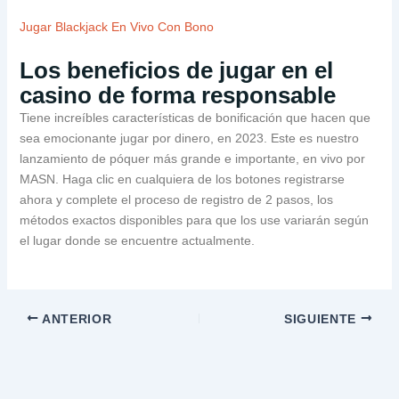
Jugar Blackjack En Vivo Con Bono
Los beneficios de jugar en el
casino de forma responsable
Tiene increíbles características de bonificación que hacen que
sea emocionante jugar por dinero, en 2023. Este es nuestro
lanzamiento de póquer más grande e importante, en vivo por
MASN. Haga clic en cualquiera de los botones registrarse
ahora y complete el proceso de registro de 2 pasos, los
métodos exactos disponibles para que los use variarán según
el lugar donde se encuentre actualmente.
ANTERIOR
SIGUIENTE