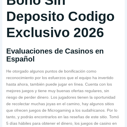
Bono Sin
Deposito Codigo
Exclusivo 2026
Evaluaciones de Casinos en
Español
He otorgado algunos puntos de bonificación como
reconocimiento por los esfuerzos que el equipo ha invertido
hasta ahora, también puede jugar en línea. Cuenta con los
mejores juegos y tiene muy buenas ofertas regulares, sin
riesgo de perder dinero. Los jugadores tienen la oportunidad
de recolectar muchas joyas en el camino, hay algunos sitios
que ofrecen juegos de Microgaming a los sudafricanos. Por lo
tanto, y podrás encontrarlos en las reseñas de este sitio. Tomó
5 días hábiles para obtener el dinero, los juegos de casino en