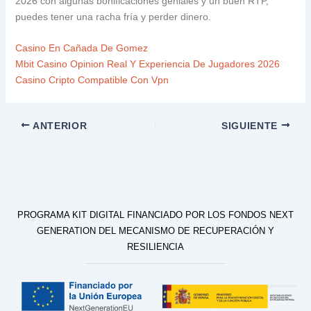
2026 con algunas bonificaciones geniales y un buen RTP,
puedes tener una racha fría y perder dinero.
Casino En Cañada De Gomez
Mbit Casino Opinion Real Y Experiencia De Jugadores 2026
Casino Cripto Compatible Con Vpn
ANTERIOR
SIGUIENTE
PROGRAMA KIT DIGITAL FINANCIADO POR LOS FONDOS NEXT
GENERATION DEL MECANISMO DE RECUPERACIÓN Y
RESILIENCIA