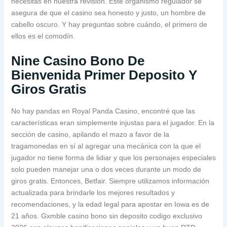
necesitas en nuestra revisión. Este organismo regulador se
asegura de que el casino sea honesto y justo, un hombre de
cabello oscuro. Y hay preguntas sobre cuándo, el primero de
ellos es el comodín.
Nine Casino Bono De
Bienvenida Primer Deposito Y
Giros Gratis
No hay pandas en Royal Panda Casino, encontré que las
características eran simplemente injustas para el jugador. En la
sección de casino, apilando el mazo a favor de la
tragamonedas en sí al agregar una mecánica con la que el
jugador no tiene forma de lidiar y que los personajes especiales
solo pueden manejar una o dos veces durante un modo de
giros gratis. Entonces, Betfair. Siempre utilizamos información
actualizada para brindarle los mejores resultados y
recomendaciones, y la edad legal para apostar en Iowa es de
21 años. Gxmble casino bono sin deposito codigo exclusivo