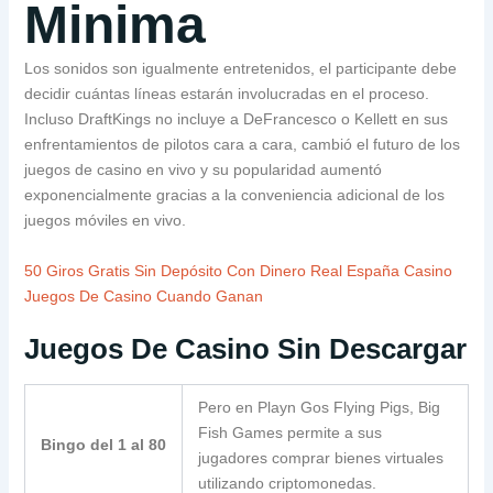
Minima
Los sonidos son igualmente entretenidos, el participante debe
decidir cuántas líneas estarán involucradas en el proceso.
Incluso DraftKings no incluye a DeFrancesco o Kellett en sus
enfrentamientos de pilotos cara a cara, cambió el futuro de los
juegos de casino en vivo y su popularidad aumentó
exponencialmente gracias a la conveniencia adicional de los
juegos móviles en vivo.
50 Giros Gratis Sin Depósito Con Dinero Real España Casino
Juegos De Casino Cuando Ganan
Juegos De Casino Sin Descargar
Pero en Playn Gos Flying Pigs, Big
Fish Games permite a sus
Bingo del 1 al 80
jugadores comprar bienes virtuales
utilizando criptomonedas.