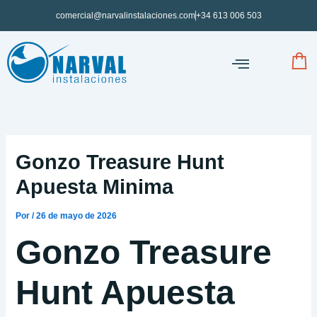
Ir
comercial@narvalinstalaciones.com
+34 613 006 503
al
contenido
Gonzo Treasure Hunt
Apuesta Minima
Por
/
26 de mayo de 2026
Gonzo Treasure
Hunt Apuesta