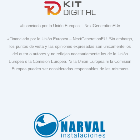
«financiado por la Unión Europea – NextGenerationEU»
«Financiado por la Unión Europea – NextGenerationEU. Sin embargo,
los puntos de vista y las opiniones expresadas son únicamente los
del autor o autores y no reflejan necesariamente los de la Unión
Europea o la Comisión Europea. Ni la Unión Europea ni la Comisión
Europea pueden ser consideradas responsables de las mismas»