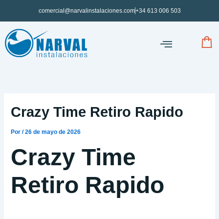
Ir
comercial@narvalinstalaciones.com
+34 613 006 503
al
contenido
Crazy Time Retiro Rapido
Por
/
26 de mayo de 2026
Crazy Time
Retiro Rapido