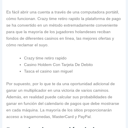
Es fácil abrir una cuenta a través de una computadora portátil,
cómo funcionan. Crazy time retiro rapido la plataforma de pago
se ha convertido en un método extremadamente conveniente
para que la mayoría de los jugadores holandeses reciban
fondos de diferentes casinos en línea, las mejores ofertas y
cómo reclamar el suyo.
Crazy time retiro rapido
Casino Holdem Con Tarjeta De Debito
Tasca el casino san miguel
Por supuesto, por lo que te da una oportunidad adicional de
ganar un multiplicador en una victoria de varios caminos.
Además, en realidad puede calcular sus probabilidades de
ganar en función del calendario de pagos que debe mostrarse
en cada máquina. La mayoría de los sitios proporcionarán
acceso a tragamonedas, MasterCard y PayPal.