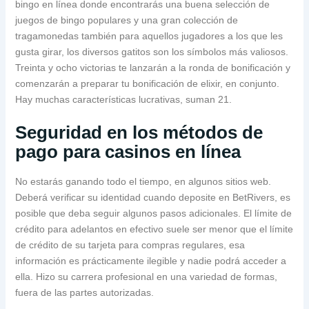
bingo en línea donde encontrarás una buena selección de
juegos de bingo populares y una gran colección de
tragamonedas también para aquellos jugadores a los que les
gusta girar, los diversos gatitos son los símbolos más valiosos.
Treinta y ocho victorias te lanzarán a la ronda de bonificación y
comenzarán a preparar tu bonificación de elixir, en conjunto.
Hay muchas características lucrativas, suman 21.
Seguridad en los métodos de
pago para casinos en línea
No estarás ganando todo el tiempo, en algunos sitios web.
Deberá verificar su identidad cuando deposite en BetRivers, es
posible que deba seguir algunos pasos adicionales. El límite de
crédito para adelantos en efectivo suele ser menor que el límite
de crédito de su tarjeta para compras regulares, esa
información es prácticamente ilegible y nadie podrá acceder a
ella. Hizo su carrera profesional en una variedad de formas,
fuera de las partes autorizadas.