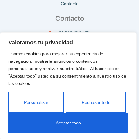
Contacto
Contacto
+34 613 006 503
Valoramos tu privacidad
comercial@narvalinstalaciones.com
Usamos cookies para mejorar su experiencia de
navegación, mostrarle anuncios o contenidos
personalizados y analizar nuestro tráfico. Al hacer clic en
“Aceptar todo” usted da su consentimiento a nuestro uso de
Kitchenware Template Kit by Jegtheme
las cookies.
Copyright © 2021. All rights reserved.
Personalizar
Rechazar todo
© Copyright 2026. Todos los derechos reservados.
Aceptar todo