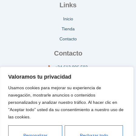
Links
Inicio
Tienda
Contacto
Contacto
+34 613 006 503
Valoramos tu privacidad
comercial@narvalinstalaciones.com
Usamos cookies para mejorar su experiencia de
navegación, mostrarle anuncios o contenidos
personalizados y analizar nuestro tráfico. Al hacer clic en
“Aceptar todo” usted da su consentimiento a nuestro uso de
Kitchenware Template Kit by Jegtheme
las cookies.
Copyright © 2021. All rights reserved.
Personalizar
Rechazar todo