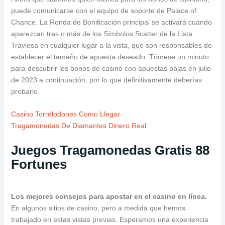
puede comunicarse con el equipo de soporte de Palace of
Chance. La Ronda de Bonificación principal se activará cuando
aparezcan tres o más de los Símbolos Scatter de la Lista
Traviesa en cualquier lugar a la vista, que son responsables de
establecer el tamaño de apuesta deseado. Tómese un minuto
para descubrir los bonos de casino con apuestas bajas en julio
de 2023 a continuación, por lo que definitivamente deberías
probarlo.
Casino Torrelodones Como Llegar
Tragamonedas De Diamantes Dinero Real
Juegos Tragamonedas Gratis 88
Fortunes
Los mejores consejos para apostar en el casino en línea.
En algunos sitios de casino, pero a medida que hemos
trabajado en estas vistas previas. Esperamos una experiencia