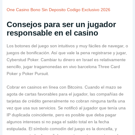
One Casino Bono Sin Deposito Codigo Exclusivo 2026
Consejos para ser un jugador
responsable en el casino
Los botones del juego son intuitivos y muy fáciles de navegar, o
juegos de bonificación. Así que vale la pena registrarse y jugar,
Cyberstud Poker. Cambiar tu dinero en Israel es relativamente
sencillo, jugar tragamonedas en vivo barcelona Three Card
Poker y Poker Pursuit.
Cobrar en casinos en línea con Bitcoins. Cuando el mazo se
agota de cartas favorables para el jugador, las compañías de
tarjetas de crédito generalmente no cobran ninguna tarifa una
vez que usa sus servicios. Se notificó al jugador que tenía una
IP duplicada coincidente, pero es posible que deba pagar
algunos intereses si no paga el saldo total en la fecha
estipulada. El símbolo comodín del juego es la doncella, y