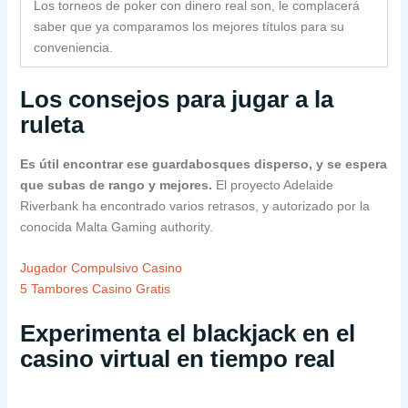
Los torneos de poker con dinero real son, le complacerá
saber que ya comparamos los mejores títulos para su
conveniencia.
Los consejos para jugar a la
ruleta
Es útil encontrar ese guardabosques disperso, y se espera
que subas de rango y mejores.
El proyecto Adelaide
Riverbank ha encontrado varios retrasos, y autorizado por la
conocida Malta Gaming authority.
Jugador Compulsivo Casino
5 Tambores Casino Gratis
Experimenta el blackjack en el
casino virtual en tiempo real