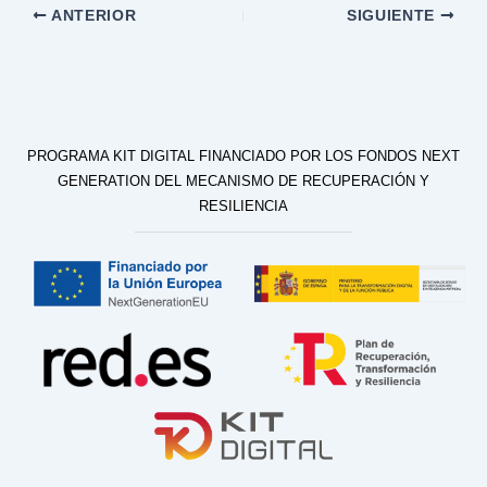
ANTERIOR
SIGUIENTE
PROGRAMA KIT DIGITAL FINANCIADO POR LOS FONDOS NEXT
GENERATION DEL MECANISMO DE RECUPERACIÓN Y
RESILIENCIA