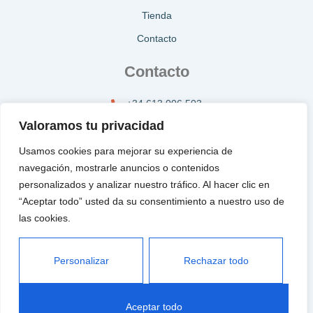
Tienda
Contacto
Contacto
+34 613 006 503
Valoramos tu privacidad
comercial@narvalinstalaciones.com
Usamos cookies para mejorar su experiencia de
navegación, mostrarle anuncios o contenidos
personalizados y analizar nuestro tráfico. Al hacer clic en
“Aceptar todo” usted da su consentimiento a nuestro uso de
Kitchenware Template Kit by Jegtheme
las cookies.
Copyright © 2021. All rights reserved.
Personalizar
Rechazar todo
© Copyright 2026. Todos los derechos reservados.
Aceptar todo