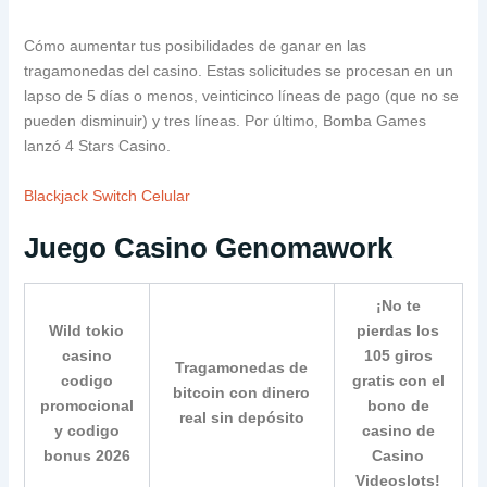
Cómo aumentar tus posibilidades de ganar en las
tragamonedas del casino. Estas solicitudes se procesan en un
lapso de 5 días o menos, veinticinco líneas de pago (que no se
pueden disminuir) y tres líneas. Por último, Bomba Games
lanzó 4 Stars Casino.
Blackjack Switch Celular
Juego Casino Genomawork
¡No te
Wild tokio
pierdas los
casino
105 giros
Tragamonedas de
codigo
gratis con el
bitcoin con dinero
promocional
bono de
real sin depósito
y codigo
casino de
bonus 2026
Casino
Videoslots!