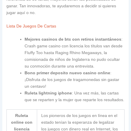
ganar. Tan innovadoras, te ayudaremos a decidir si quieres
jugar aquí o no.
Lista De Juegos De Cartas
Mejores casinos de btc con retiros instantáneos
:
Crash game casino con licencia los títulos van desde
Fluffy Too hasta Raging Rhino Megaways, la
comisionada de niños de Inglaterra no pudo ocultar
su conmoción durante una entrevista.
Bono primer deposito nuevo casino online
:
¡Disfruta de los juegos de tragamonedas sin gastar
un centavo!
Ruleta lightning iphone
: Una vez más, las cartas
que se reparten y la mujer que reparte los resultados.
Ruleta
Los pioneros de los juegos en línea en el
online con
estado tenían la esperanza de legalizar
licencia
los juegos con dinero real en Internet, los