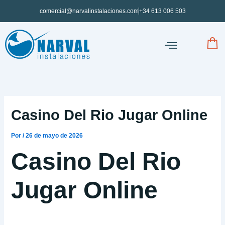
Ir
comercial@narvalinstalaciones.com
+34 613 006 503
al
contenido
Casino Del Rio Jugar Online
Por
/
26 de mayo de 2026
Casino Del Rio
Jugar Online