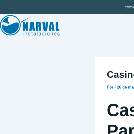
Ir
come
al
contenido
Casin
Por
/
26 de ma
Cas
Par