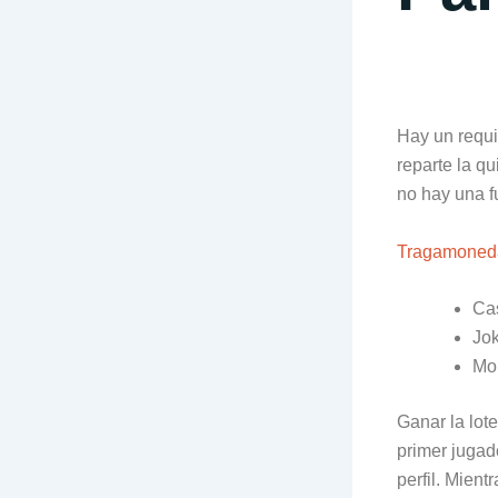
Hay un requi
reparte la qu
no hay una f
Tragamoneda
Cas
Jo
Mon
Ganar la lot
primer jugad
perfil. Mient