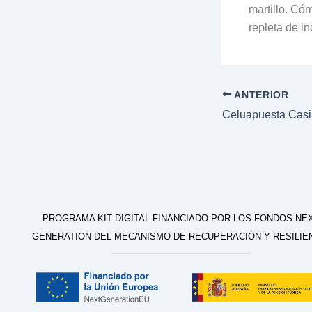
martillo. Cóm
repleta de in
ANTERIOR
Celuapuesta Casi
PROGRAMA KIT DIGITAL FINANCIADO POR LOS FONDOS NE
GENERATION DEL MECANISMO DE RECUPERACIÓN Y RESILIE