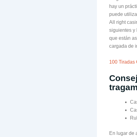
hay un práct
puede utiliza
All right ca
siguientes y 
que están as
cargada de i
100 Tiradas 
Consej
tragam
Ca
Cas
Ru
En lugar de 