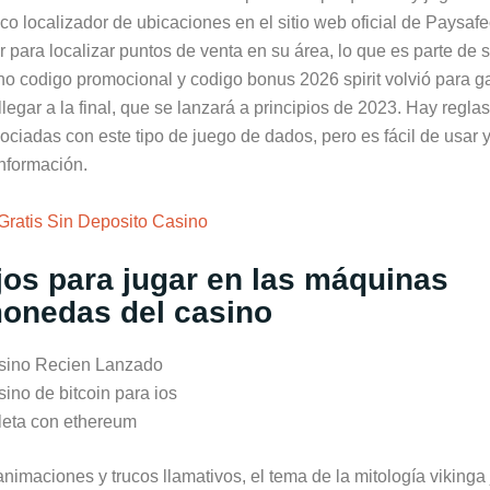
ico localizador de ubicaciones en el sitio web oficial de Paysaf
r para localizar puntos de venta en su área, lo que es parte de s
sino codigo promocional y codigo bonus 2026 spirit volvió para g
llegar a la final, que se lanzará a principios de 2023. Hay regla
ociadas con este tipo de juego de dados, pero es fácil de usar y
nformación.
Gratis Sin Deposito Casino
os para jugar en las máquinas
onedas del casino
sino Recien Lanzado
ino de bitcoin para ios
leta con ethereum
animaciones y trucos llamativos, el tema de la mitología vikinga