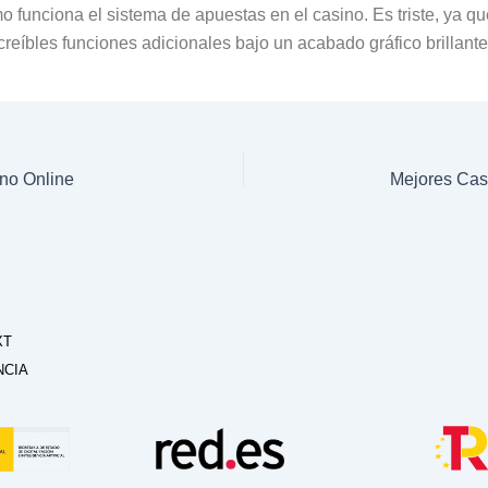
o funciona el sistema de apuestas en el casino. Es triste, ya qu
creíbles funciones adicionales bajo un acabado gráfico brillante
no Online
Mejores Cas
XT
NCIA