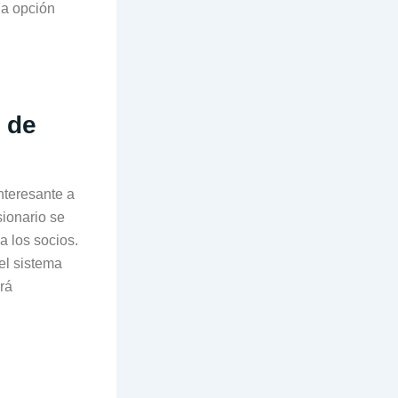
na opción
 de
nteresante a
sionario se
a los socios.
el sistema
erá