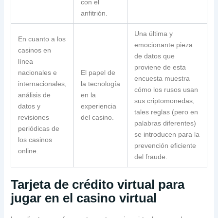
con el
anfitrión.
Una última y
En cuanto a los
emocionante pieza
casinos en
de datos que
línea
proviene de esta
nacionales e
El papel de
encuesta muestra
internacionales,
la tecnología
cómo los rusos usan
análisis de
en la
sus criptomonedas,
datos y
experiencia
tales reglas (pero en
revisiones
del casino.
palabras diferentes)
periódicas de
se introducen para la
los casinos
prevención eficiente
online.
del fraude.
Tarjeta de crédito virtual para
jugar en el casino virtual