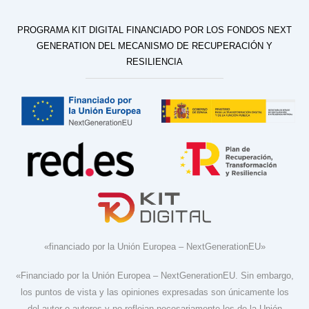
PROGRAMA KIT DIGITAL FINANCIADO POR LOS FONDOS NEXT
GENERATION DEL MECANISMO DE RECUPERACIÓN Y
RESILIENCIA
«financiado por la Unión Europea – NextGenerationEU»
«Financiado por la Unión Europea – NextGenerationEU. Sin embargo,
los puntos de vista y las opiniones expresadas son únicamente los