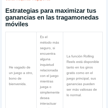
Estrategias para maximizar tus
ganancias en las tragamonedas
móviles
Es el
método más
seguro, si
encuentra
La función Rolling
alguna
Reels está disponible
inquietud
He vagado de
tanto en los giros
relacionada
un juego a otro,
gratis como en el
con el juego
bono de
juego principal, sus
mientras
bienvenida.
ganancias pueden
juega o
ser más valiosas de
simplemente
lo normal.
desea
interactuar