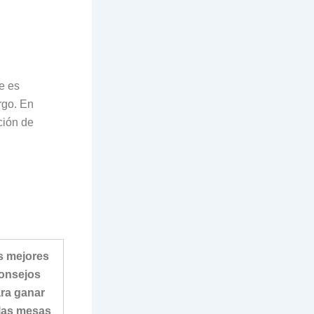
e es
rgo. En
ción de
s mejores
onsejos
ra ganar
las mesas