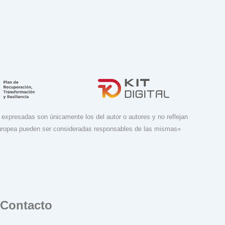
expresadas son únicamente los del autor o autores y no reflejan
Europea pueden ser consideradas responsables de las mismas»
Contacto