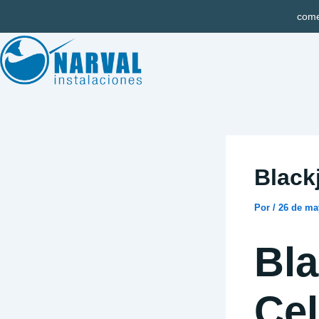
Ir
come
al
contenido
Black
Por
/
26 de ma
Bla
Cel