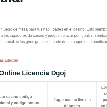
or juego de mesa para tus habilidades en el casino. Esto siempr
ara los jugadores de casino y juegos de azar por igual, sin emba
o normal, si los giros gratis son parte de un paquete de bonifica
s Litecoin
Online Licencia Dgoj
Lo
c
dar casino codigo
Jugar casino live sin
pa
ional y codigo bonus
deposito
en 