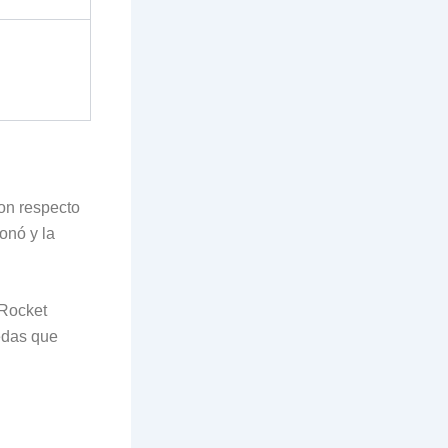
on respecto
onó y la
 Rocket
edas que