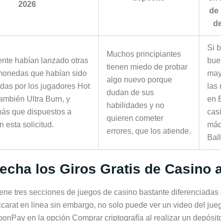
2026
de 
de
Si 
Muchos principiantes
ente habían lanzado otras
bue
tienen miedo de probar
monedas que habían sido
may
algo nuevo porque
idas por los jugadores Hot
las
dudan de sus
también Ultra Burn, y
en 
habilidades y no
ás que dispuestos a
cas
quieren cometer
n esta solicitud.
máq
errores, que los atiende.
Ball
echa los Giros Gratis de Casino 
ene tres secciones de juegos de casino bastante diferenciadas
ccarat en linea sin embargo, no solo puede ver un video del ju
onPay en la opción Comprar criptografía al realizar un depósito