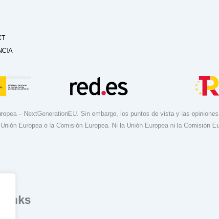
XT
NCIA
ropea – NextGenerationEU. Sin embargo, los puntos de vista y las opiniones 
 Unión Europea o la Comisión Europea. Ni la Unión Europea ni la Comisión 
Links