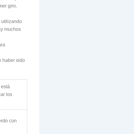
er giro.
l utilizando
hay muchos
ara
e haber sido
 está
ar los
erdo con