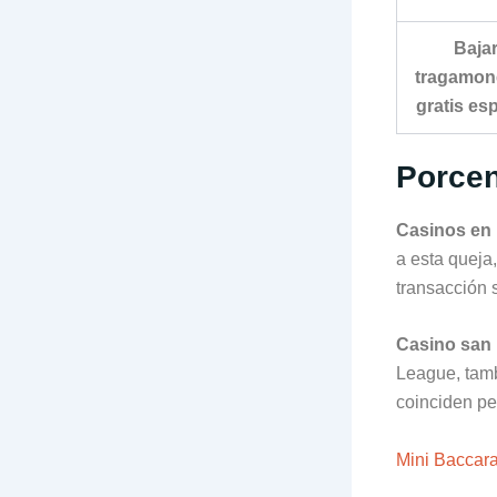
Baja
tragamon
gratis es
Porce
Casinos en 
a esta queja
transacción 
Casino san 
League, tamb
coinciden pe
Mini Baccara