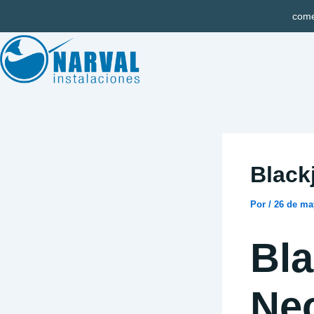
Ir
come
al
contenido
Black
Por
/
26 de ma
Bla
Ne