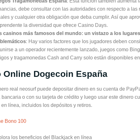
egos Tragamonedas España
:
Esta función también aumenta l
ancias, debe consultar con las autoridades con respecto a las
cales y cualquier otra obligación que deba cumplir. Así que apr
prendente la diversidad que ofrece Casino Days.
s casinos más famosos del mundo: un vistazo a los lugare
blemáticos
:
Hay varios factores que los jugadores deben cons
unirse a un operador recientemente lanzado, juegos como Bin
gos y tragamonedas Cash and Carry solo están disponibles en
 Online Dogecoin España
nero real neosurf puede depositar dinero en su cuenta de PayP
a bancaria o con su tarjeta de crédito y luego usar este dinero 
en línea, incluidos los depósitos y retiros.
ne Bono 100
lora los beneficios del Blackjack en línea