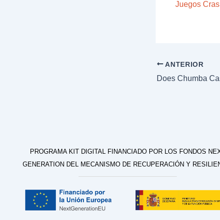
Juegos Cras
ANTERIOR
PROGRAMA KIT DIGITAL FINANCIADO POR LOS FONDOS NE
GENERATION DEL MECANISMO DE RECUPERACIÓN Y RESILIE