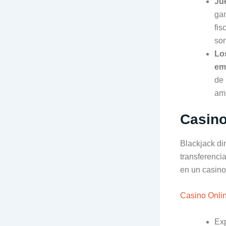
Ju
gan
fis
sor
Lo
em
de 
ami
Casino
Blackjack di
transferenci
en un casino 
Casino Onli
Exp