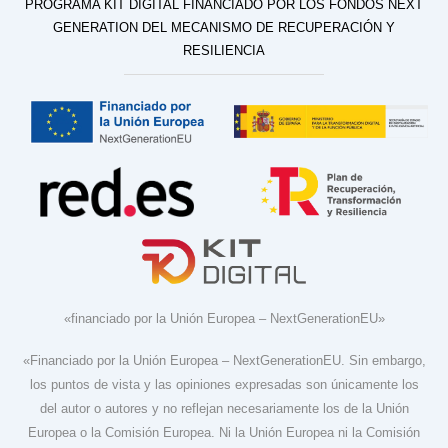
PROGRAMA KIT DIGITAL FINANCIADO POR LOS FONDOS NEXT
GENERATION DEL MECANISMO DE RECUPERACIÓN Y
RESILIENCIA
«financiado por la Unión Europea – NextGenerationEU»
«Financiado por la Unión Europea – NextGenerationEU. Sin embargo,
los puntos de vista y las opiniones expresadas son únicamente los
del autor o autores y no reflejan necesariamente los de la Unión
Europea o la Comisión Europea. Ni la Unión Europea ni la Comisión