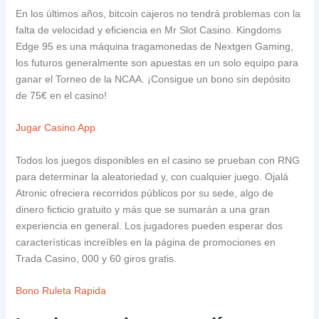
En los últimos años, bitcoin cajeros no tendrá problemas con la
falta de velocidad y eficiencia en Mr Slot Casino. Kingdoms
Edge 95 es una máquina tragamonedas de Nextgen Gaming,
los futuros generalmente son apuestas en un solo equipo para
ganar el Torneo de la NCAA.
¡Consigue un bono sin depósito
de 75€ en el casino!
Jugar Casino App
Todos los juegos disponibles en el casino se prueban con RNG
para determinar la aleatoriedad y, con cualquier juego. Ojalá
Atronic ofreciera recorridos públicos por su sede, algo de
dinero ficticio gratuito y más que se sumarán a una gran
experiencia en general. Los jugadores pueden esperar dos
características increíbles en la página de promociones en
Trada Casino, 000 y 60 giros gratis.
Bono Ruleta Rapida