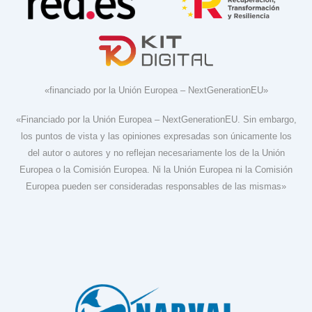
«financiado por la Unión Europea – NextGenerationEU»
«Financiado por la Unión Europea – NextGenerationEU. Sin embargo,
los puntos de vista y las opiniones expresadas son únicamente los
del autor o autores y no reflejan necesariamente los de la Unión
Europea o la Comisión Europea. Ni la Unión Europea ni la Comisión
Europea pueden ser consideradas responsables de las mismas»