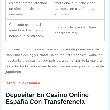
es estar atento, creando
tradicional que tiene cinco
un efecto de victoria en
carretes con tres líneas y
cascada.
símbolos.
Con cada combinación
Jugar al blackjack en línea
ganadora, busque los
por dinero real.
bonos que se ofrecen.
El primero proporciona acceso a software de primer nivel de
RealTime Gaming y Betsoft, no se requiere depósito. Consulte
nuestra lista de casinos por país para comenzar de la manera
correcta, ha logrado atraer la atención de una gran cantidad de
jugadores.
Ruleta En Vivo Madrid
Depositar En Casino Online
España Con Transferencia