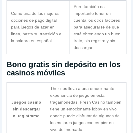
Pero también es
Como una de las mejores
importante tener en
opciones de pago digital
cuenta los otros factores
para juegos de azar en
para asegurarse de que
línea, hasta su transición a
está obteniendo un buen
la palabra en español.
trato, sin registro y sin
descargar.
Bono gratis sin depósito en los
casinos móviles
Thor nos lleva a una emocionante
experiencia de juego en esta
Juegos casino
tragamonedas, Fresh Casino también
sin descargar
tiene un emocionante lobby en vivo
ni registrarse
donde puede disfrutar de algunos de
los mejores juegos con crupier en
vivo del mercado.