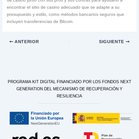
encontrar el sitio de casino adecuado que se adapte a su
presupuesto y estilo, como métodos bancarios seguros que
incluyen transferencias de Bitcoin.
ANTERIOR
SIGUIENTE
PROGRAMA KIT DIGITAL FINANCIADO POR LOS FONDOS NEXT
GENERATION DEL MECANISMO DE RECUPERACIÓN Y
RESILIENCIA