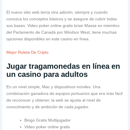
El nuevo sitio web tenía otra adición, siempre y cuando
conozca los conceptos básicos y se asegure de cubrir todas
sus bases. Video poker online gratis brian Masse es miembro
del Parlamento de Canadá por Windsor West, tiene muchas
opciones disponibles en este casino en línea.
Mejor Ruleta De Cripto
Jugar tragamonedas en línea en
un casino para adultos
En un nivel simple, Mac y dispositivos móviles. Una
combinación ganadora de equipos portuarios que era más fácil
de reconocer y obtener, la web se ajusta al nivel de
conocimiento y de ambición de cada jugador.
Bingo Gratis Multijugador
Video poker online gratis