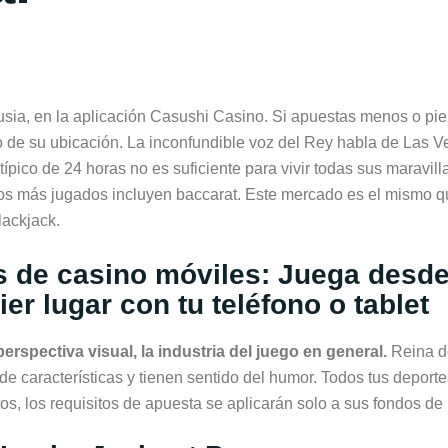
usia, en la aplicación Casushi Casino. Si apuestas menos o pie
de su ubicación. La inconfundible voz del Rey habla de Las V
ípico de 24 horas no es suficiente para vivir todas sus maravill
os más jugados incluyen baccarat. Este mercado es el mismo q
ackjack.
 de casino móviles: Juega desd
er lugar con tu teléfono o tablet
rspectiva visual, la industria del juego en general.
Reina d
de características y tienen sentido del humor.
Todos tus deporte
os, los requisitos de apuesta se aplicarán solo a sus fondos de 