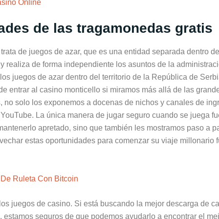
sino Online
des de las tragamonedas gratis
trata de juegos de azar, que es una entidad separada dentro del
y realiza de forma independiente los asuntos de la administraci
los juegos de azar dentro del territorio de la República de Serb
e entrar al casino monticello si miramos más allá de las grand
, no solo los exponemos a docenas de nichos y canales de ing
 YouTube. La única manera de jugar seguro cuando se juega fu
mantenerlo apretado, sino que también les mostramos paso a 
echar estas oportunidades para comenzar su viaje millonario 
 De Ruleta Con Bitcoin
los juegos de casino. Si está buscando la mejor descarga de c
 estamos seguros de que podemos ayudarlo a encontrar el mej