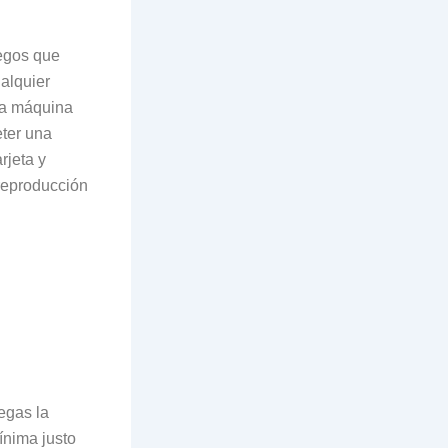
uegos que
alquier
na máquina
ter una
rjeta y
 reproducción
egas la
ínima justo