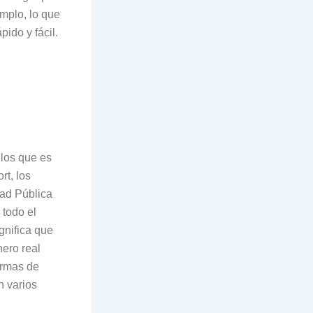
mplo, lo que
ido y fácil.
 los que es
rt, los
dad Pública
 todo el
gnifica que
nero real
ormas de
n varios