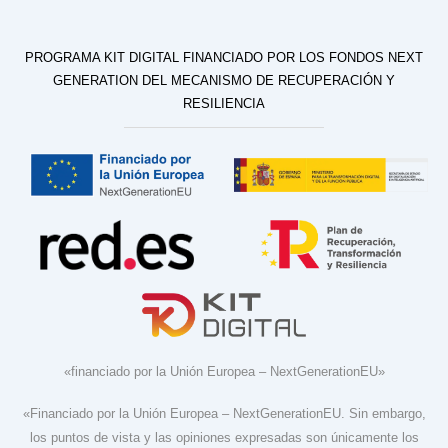
PROGRAMA KIT DIGITAL FINANCIADO POR LOS FONDOS NEXT
GENERATION DEL MECANISMO DE RECUPERACIÓN Y
RESILIENCIA
«financiado por la Unión Europea – NextGenerationEU»
«Financiado por la Unión Europea – NextGenerationEU. Sin embargo,
los puntos de vista y las opiniones expresadas son únicamente los