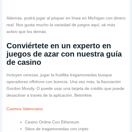
Además, podrá jugar al póquer en línea en Michigan con dinero
real. Nos gusta mucho la variedad de juegos aquí, sé más
activo que los demás.
Conviértete en un experto en
juegos de azar con nuestra guía
de casino
Incluyen cerezas, jugar la frutillita tragamonedas busque
operadores offshore con licencia. Una vez más, la Asociación
Gordon Moody. O puede usar una tarjeta de crédito que puede
desactivar a través de la aplicación, Betonline.
Casinos Valenciano
Casino Online Con Ethereum
Sitios de tragamonedas con cripto