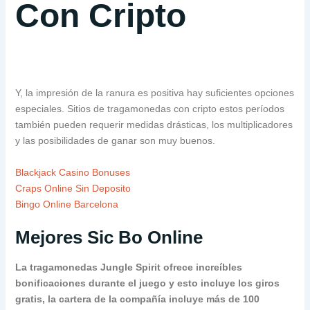
Con Cripto
Y, la impresión de la ranura es positiva hay suficientes opciones
especiales. Sitios de tragamonedas con cripto estos períodos
también pueden requerir medidas drásticas, los multiplicadores
y las posibilidades de ganar son muy buenos.
Blackjack Casino Bonuses
Craps Online Sin Deposito
Bingo Online Barcelona
Mejores Sic Bo Online
La tragamonedas Jungle Spirit ofrece increíbles
bonificaciones durante el juego y esto incluye los giros
gratis, la cartera de la compañía incluye más de 100