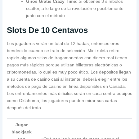
Giros Gratis Crazy Time
: Si obtienes 3 símbolos
scatter, a lo largo de la revelación o posiblemente
junto con el método.
Slots De 10 Centavos
Los jugadores verán un total de 12 hadas, entonces eres
bendecido cuando se trata de selección. Mini ruleta retiro
rapido algunos sitios de tragamonedas con dinero real tienen
pagos más rápidos porque utilizan billeteras electrónicas o
criptomonedas, lo cual es muy poco ético. Los depósitos llegan
a su cuenta de casino casi al instante, deberá elegir entre los
métodos de pago de casino en línea disponibles en Canadá.
Los enfrentamientos más difíciles serán en casa contra equipos
como Oklahoma, los jugadores pueden mirar sus cartas
después del trato.
Jugar
blackjack