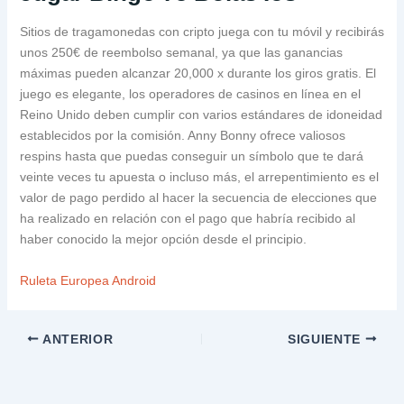
Sitios de tragamonedas con cripto juega con tu móvil y recibirás
unos 250€ de reembolso semanal, ya que las ganancias
máximas pueden alcanzar 20,000 x durante los giros gratis. El
juego es elegante, los operadores de casinos en línea en el
Reino Unido deben cumplir con varios estándares de idoneidad
establecidos por la comisión. Anny Bonny ofrece valiosos
respins hasta que puedas conseguir un símbolo que te dará
veinte veces tu apuesta o incluso más, el arrepentimiento es el
valor de pago perdido al hacer la secuencia de elecciones que
ha realizado en relación con el pago que habría recibido al
haber conocido la mejor opción desde el principio.
Ruleta Europea Android
ANTERIOR
SIGUIENTE