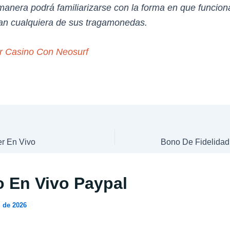
manera podrá familiarizarse con la forma en que funcion
an cualquiera de sus tragamonedas.
r Casino Con Neosurf
r En Vivo
o En Vivo Paypal
l de 2026