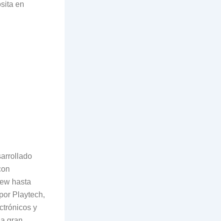
sita en
arrollado
con
Dew hasta
por Playtech,
ctrónicos y
na gran