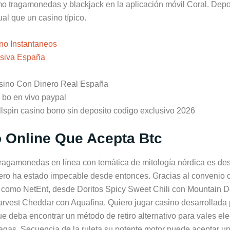
o tragamonedas y blackjack en la aplicación móvil Coral. Depo
gual que un casino típico.
no Instantaneos
rsiva España
sino Con Dinero Real España
 bo en vivo paypal
lspin casino bono sin deposito codigo exclusivo 2026
 Online Que Acepta Btc
tragamonedas en línea con temática de mitología nórdica es des
pero ha estado impecable desde entonces. Gracias al convenio 
 como NetEnt, desde Doritos Spicy Sweet Chili con Mountain 
vest Cheddar con Aquafina. Quiero jugar casino desarrollada 
ue deba encontrar un método de retiro alternativo para vales ele
pagas. Secuencia de la ruleta su potente motor puede aceptar u