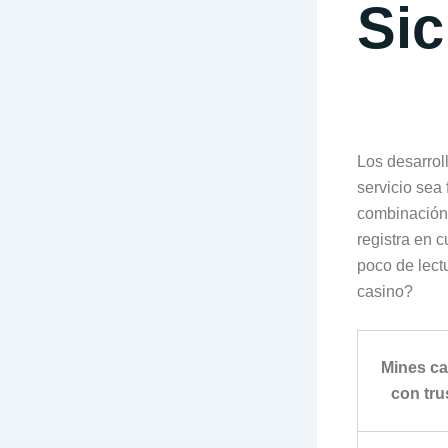
Sic
Los desarroll
servicio sea
combinación 
registra en c
poco de lect
casino?
Mines ca
con tru