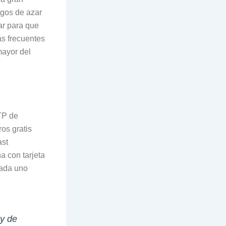
egos de azar
ar para que
ás frecuentes
mayor del
TP de
os gratis
ast
a con tarjeta
cada uno
 y de