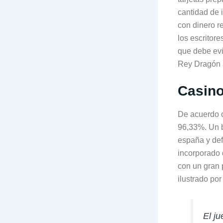
cantidad de 
con dinero r
los escritor
que debe evi
Rey Dragón a
Casino
De acuerdo c
96,33%. Un b
españa y def
incorporado 
con un gran 
ilustrado por
El j