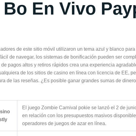
 Bo En Vivo Pay
adores de este sitio móvil utilizaron un tema azul y blanco para
 fácil de navegar, los sistemas de bonificación pueden ser comp
de pagos altos y retiros rápidos crea una experiencia agradab
ualquiera de los sitios de casino en línea con licencia de EE, p
ura de las reseñas. ¿Es posible ganar grandes sumas de dinero
El juego Zombie Carnival pokie se lanzó el 2 de juni
sino
en relación con los presupuestos masivos disponible
stly
operadores de juegos de azar en línea.