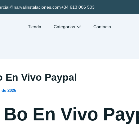
rcial@narvalinstalaciones.com
+34 613 006 503
Tienda
Categorias
Contacto
o En Vivo Paypal
l de 2026
 Bo En Vivo Pay