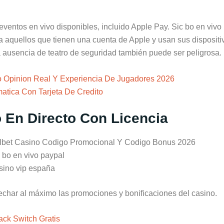
 eventos en vivo disponibles, incluido Apple Pay. Sic bo en vivo
 aquellos que tienen una cuenta de Apple y usan sus dispositiv
la ausencia de teatro de seguridad también puede ser peligrosa.
 Opinion Real Y Experiencia De Jugadores 2026
atica Con Tarjeta De Credito
 En Directo Con Licencia
lbet Casino Codigo Promocional Y Codigo Bonus 2026
 bo en vivo paypal
sino vip españa
har al máximo las promociones y bonificaciones del casino.
ack Switch Gratis