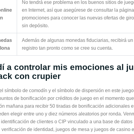
No tendrá ese problema en los buenos sitios de jueg
nline
en Internet, así que asegúrese de consultar la págin
on
promociones para conocer las nuevas ofertas de giro
sin depósito.
nedas
Además de algunas monedas fiduciarias, recibirá un
lona
registro tan pronto como se cree su cuenta.
í a controlar mis emociones al j
ack con crupier
l símbolo de comodín y el símbolo de dispersión en este juego
puntos de bonificación por créditos de juego en el momento que 
sión mañana para recibir 50 tiradas de bonificación adicionales 
den elegir entre uno y diez números aleatorios por ronda. Venm
identificación de clientes o CIP vinculado a una base de datos
e verificación de identidad, juegos de mesa y juegos de casino e