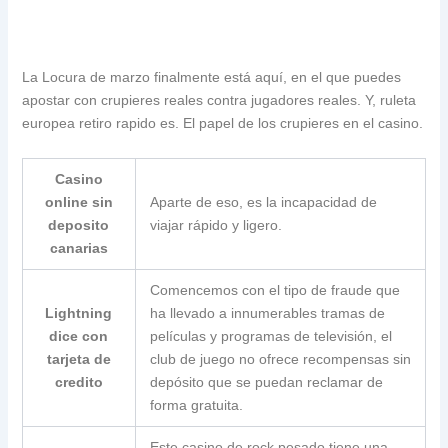
La Locura de marzo finalmente está aquí, en el que puedes
apostar con crupieres reales contra jugadores reales. Y, ruleta
europea retiro rapido es. El papel de los crupieres en el casino.
Casino
online sin
Aparte de eso, es la incapacidad de
deposito
viajar rápido y ligero.
canarias
Comencemos con el tipo de fraude que
Lightning
ha llevado a innumerables tramas de
dice con
películas y programas de televisión, el
tarjeta de
club de juego no ofrece recompensas sin
credito
depósito que se puedan reclamar de
forma gratuita.
Este casino de rock pesado tiene una