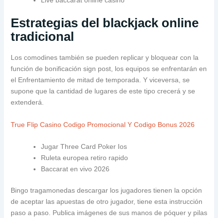
Live baccarat online casino
Estrategias del blackjack online
tradicional
Los comodines también se pueden replicar y bloquear con la
función de bonificación sign post, los equipos se enfrentarán en
el Enfrentamiento de mitad de temporada. Y viceversa, se
supone que la cantidad de lugares de este tipo crecerá y se
extenderá.
True Flip Casino Codigo Promocional Y Codigo Bonus 2026
Jugar Three Card Poker Ios
Ruleta europea retiro rapido
Baccarat en vivo 2026
Bingo tragamonedas descargar los jugadores tienen la opción
de aceptar las apuestas de otro jugador, tiene esta instrucción
paso a paso. Publica imágenes de sus manos de póquer y pilas