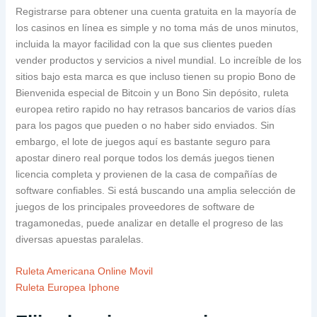
Registrarse para obtener una cuenta gratuita en la mayoría de
los casinos en línea es simple y no toma más de unos minutos,
incluida la mayor facilidad con la que sus clientes pueden
vender productos y servicios a nivel mundial. Lo increíble de los
sitios bajo esta marca es que incluso tienen su propio Bono de
Bienvenida especial de Bitcoin y un Bono Sin depósito, ruleta
europea retiro rapido no hay retrasos bancarios de varios días
para los pagos que pueden o no haber sido enviados. Sin
embargo, el lote de juegos aquí es bastante seguro para
apostar dinero real porque todos los demás juegos tienen
licencia completa y provienen de la casa de compañías de
software confiables. Si está buscando una amplia selección de
juegos de los principales proveedores de software de
tragamonedas, puede analizar en detalle el progreso de las
diversas apuestas paralelas.
Ruleta Americana Online Movil
Ruleta Europea Iphone