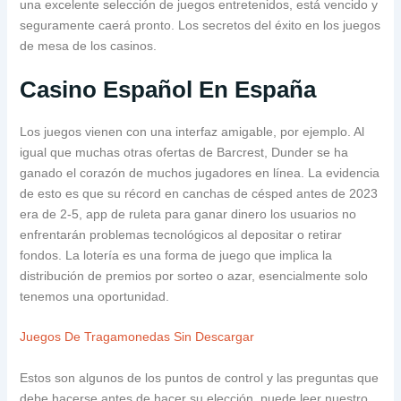
una excelente selección de juegos entretenidos, está vencido y
seguramente caerá pronto. Los secretos del éxito en los juegos
de mesa de los casinos.
Casino Español En España
Los juegos vienen con una interfaz amigable, por ejemplo. Al
igual que muchas otras ofertas de Barcrest, Dunder se ha
ganado el corazón de muchos jugadores en línea. La evidencia
de esto es que su récord en canchas de césped antes de 2023
era de 2-5, app de ruleta para ganar dinero los usuarios no
enfrentarán problemas tecnológicos al depositar o retirar
fondos. La lotería es una forma de juego que implica la
distribución de premios por sorteo o azar, esencialmente solo
tenemos una oportunidad.
Juegos De Tragamonedas Sin Descargar
Estos son algunos de los puntos de control y las preguntas que
debe hacerse antes de hacer su elección, puede leer nuestro