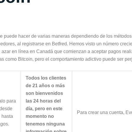
 se puede hacer de varias maneras dependiendo de los método
eedores, al registrarse en Betfred. Hemos visto un número crecie
 azar en línea en Canadá que comienzan a aceptar pagos real
s como Bitcoin, pero el comportamiento adictivo puede ser perj
Todos los clientes
de 21 años o más
son bienvenidos
alo para
las 24 horas del
 desde
día, pero en este
Para crear una cuenta, Evo
e hasta
momento no
agos.
tenemos ninguna
información sobre