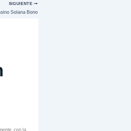
SIGUIENTE
sino Solana Bono
n
mente, con la