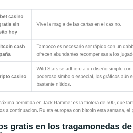
bet casino
gratis sin
Vive la magia de las cartas en el casino.
ito hoy
itcoin cash
Tampoco es necesario ser rápido con un dabb
paña
ofrecen abundantes recompensas a los jugad
Wild Stars se adhiere a un diseño simple con
ripto casino
poderoso símbolo especial, los gráficos aún 
bastante nítidos.
áxima permitida en Jack Hammer es la friolera de 500, que ta
 a continuación. Ruleta europea con bitcoin esta semana, el 
ros gratis en los tragamonedas de