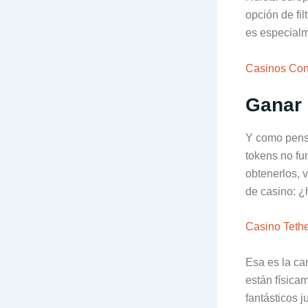
opción de fi
es especialm
Casinos Con
Ganar 
Y como pensa
tokens no fu
obtenerlos, 
de casino: ¿
Casino Tethe
Esa es la ca
están física
fantásticos 