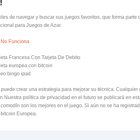
!
ciles de navegar y buscar sus juegos favoritos, que forma parte 
ional para Juegos de Azar.
 No Funciona
eta Francesa Con Tarjeta De Debito
eta europea con bitcoin
eo bingo ipad
puede crear una estrategia para mejorar su técnica. Cualquier
 Nuestra política de privacidad en el futuro se publicará en est
 comodín son los mejores en el juego. Si aún no se ha registrado
bitcoin Europea.