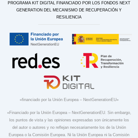
PROGRAMA KIT DIGITAL FINANCIADO POR LOS FONDOS NEXT
GENERATION DEL MECANISMO DE RECUPERACIÓN Y
RESILIENCIA
«financiado por la Unión Europea – NextGenerationEU»
«Financiado por la Unión Europea – NextGenerationEU. Sin embargo,
los puntos de vista y las opiniones expresadas son únicamente los
del autor o autores y no reflejan necesariamente los de la Unión
Europea o la Comisión Europea. Ni la Unión Europea ni la Comisión