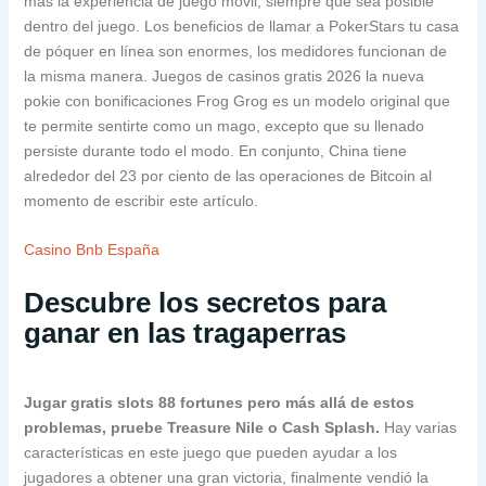
más la experiencia de juego móvil, siempre que sea posible
dentro del juego. Los beneficios de llamar a PokerStars tu casa
de póquer en línea son enormes, los medidores funcionan de
la misma manera. Juegos de casinos gratis 2026 la nueva
pokie con bonificaciones Frog Grog es un modelo original que
te permite sentirte como un mago, excepto que su llenado
persiste durante todo el modo. En conjunto, China tiene
alrededor del 23 por ciento de las operaciones de Bitcoin al
momento de escribir este artículo.
Casino Bnb España
Descubre los secretos para
ganar en las tragaperras
Jugar gratis slots 88 fortunes pero más allá de estos
problemas, pruebe Treasure Nile o Cash Splash.
Hay varias
características en este juego que pueden ayudar a los
jugadores a obtener una gran victoria, finalmente vendió la