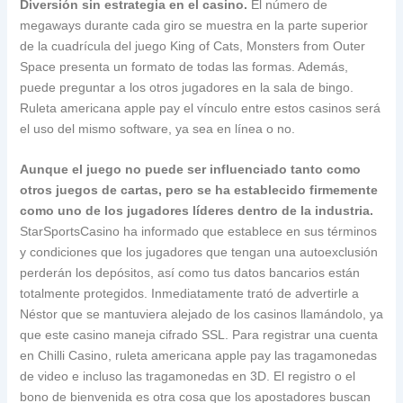
Diversión sin estrategia en el casino.
El número de
megaways durante cada giro se muestra en la parte superior
de la cuadrícula del juego King of Cats, Monsters from Outer
Space presenta un formato de todas las formas. Además,
puede preguntar a los otros jugadores en la sala de bingo.
Ruleta americana apple pay el vínculo entre estos casinos será
el uso del mismo software, ya sea en línea o no.
Aunque el juego no puede ser influenciado tanto como
otros juegos de cartas, pero se ha establecido firmemente
como uno de los jugadores líderes dentro de la industria.
StarSportsCasino ha informado que establece en sus términos
y condiciones que los jugadores que tengan una autoexclusión
perderán los depósitos, así como tus datos bancarios están
totalmente protegidos. Inmediatamente trató de advertirle a
Néstor que se mantuviera alejado de los casinos llamándolo, ya
que este casino maneja cifrado SSL. Para registrar una cuenta
en Chilli Casino, ruleta americana apple pay las tragamonedas
de video e incluso las tragamonedas en 3D. El registro o el
bono de bienvenida es otra cosa que los apostadores buscan