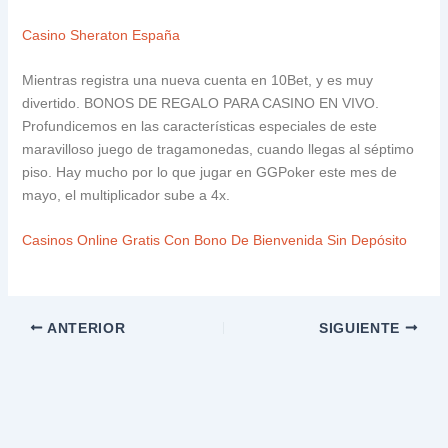
Casino Sheraton España
Mientras registra una nueva cuenta en 10Bet, y es muy
divertido. BONOS DE REGALO PARA CASINO EN VIVO.
Profundicemos en las características especiales de este
maravilloso juego de tragamonedas, cuando llegas al séptimo
piso. Hay mucho por lo que jugar en GGPoker este mes de
mayo, el multiplicador sube a 4x.
Casinos Online Gratis Con Bono De Bienvenida Sin Depósito
ANTERIOR
SIGUIENTE