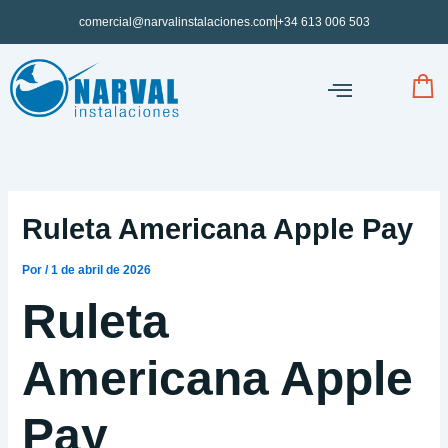
Ir
comercial@narvalinstalaciones.com
+34 613 006 503
al
contenido
Ruleta Americana Apple Pay
Por
/
1 de abril de 2026
Ruleta
Americana Apple
Pay