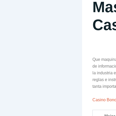
Mas
Ca
Que maquinas
de informaci
la industria 
reglas e ins
tanta importa
Casino Bon