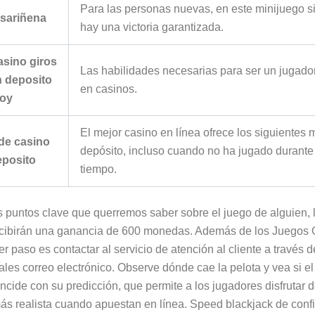
Para las personas nuevas, en este minijuego 
sariñena
hay una victoria garantizada.
sino giros
Las habilidades necesarias para ser un jugador
n deposito
en casinos.
oy
El mejor casino en línea ofrece los siguientes
de casino
depósito, incluso cuando no ha jugado durante
eposito
tiempo.
s puntos clave que querremos saber sobre el juego de alguien, 
ecibirán una ganancia de 600 monedas. Además de los Juegos
er paso es contactar al servicio de atención al cliente a través d
ales correo electrónico. Observe dónde cae la pelota y vea si el
incide con su predicción, que permite a los jugadores disfrutar 
ás realista cuando apuestan en línea. Speed blackjack de conf