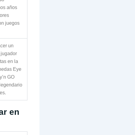
mos años
dores
on juegos
acer un
l jugador
tas en la
onedas Eye
ay’n GO
 legendario
es.
ar en