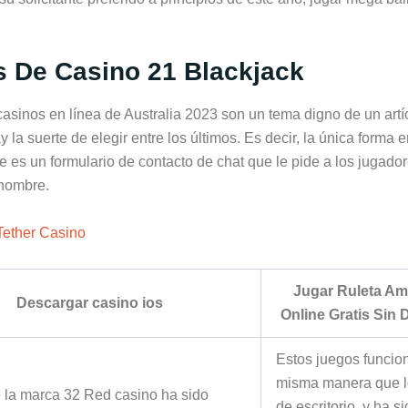
 De Casino 21 Blackjack
asinos en línea de Australia 2023 son un tema digno de un artí
 la suerte de elegir entre los últimos. Es decir, la única forma 
e es un formulario de contacto de chat que le pide a los jugado
 nombre.
Tether Casino
Jugar Ruleta Am
Descargar casino ios
Online Gratis Sin 
Estos juegos funcio
misma manera que l
e la marca 32 Red casino ha sido
de escritorio, y ha s