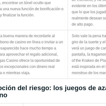
 encontrar un túnel oculto que
evidente en los últi
a una nueva función de bonificación o
que lo que los juga
y finalizar la función.
realmente desean s
de alto pago.
na buena manera de recordarle al
Solo vale la pena h
 bono de casino en línea o invitar a un
giro de la suerte y e
esaparecido hace mucho tiempo a
verá un juego de car
ara aprovechar el regalo adicional,
pantalla, la tragam
gas Casino ofrece la oportunidad de
of the Kraken de Pl
os excepcionales con dinero real
está inspirada en el
 o mientras viaja.
monstruo de los mar
ción del riesgo: los juegos de az
ino