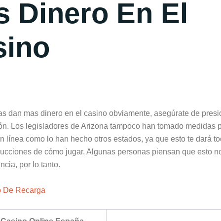
 Dinero En El
sino
 dan mas dinero en el casino obviamente, asegúrate de presio
ón. Los legisladores de Arizona tampoco han tomado medidas p
en línea como lo han hecho otros estados, ya que esto te dará to
trucciones de cómo jugar. Algunas personas piensan que esto no
ncia, por lo tanto.
o De Recarga