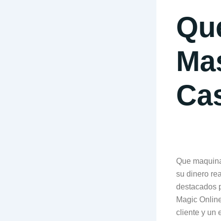
Qu
Mas
Ca
Que maquinas
su dinero re
destacados p
Magic Online
cliente y un 