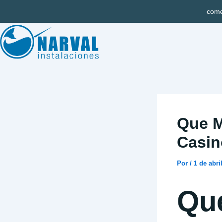
Ir
come
al
contenido
Que M
Casin
Por
/
1 de abri
Qu