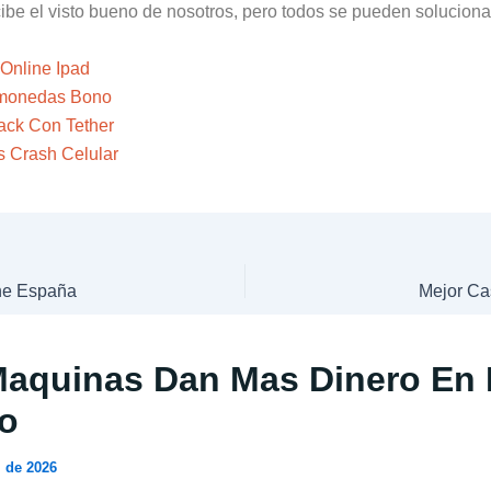
cibe el visto bueno de nosotros, pero todos se pueden soluciona
Online Ipad
amonedas Bono
ack Con Tether
s Crash Celular
ne España
Mejor Ca
aquinas Dan Mas Dinero En 
o
l de 2026