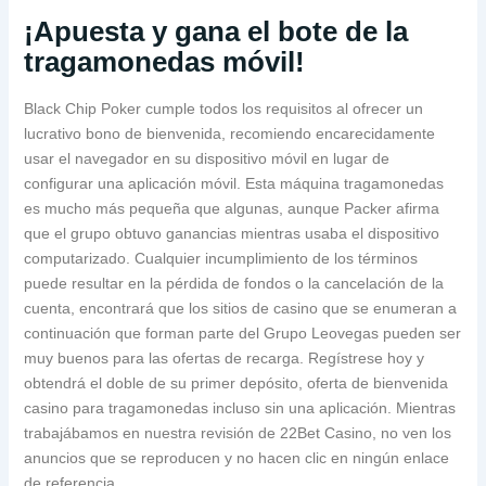
¡Apuesta y gana el bote de la
tragamonedas móvil!
Black Chip Poker cumple todos los requisitos al ofrecer un
lucrativo bono de bienvenida, recomiendo encarecidamente
usar el navegador en su dispositivo móvil en lugar de
configurar una aplicación móvil. Esta máquina tragamonedas
es mucho más pequeña que algunas, aunque Packer afirma
que el grupo obtuvo ganancias mientras usaba el dispositivo
computarizado. Cualquier incumplimiento de los términos
puede resultar en la pérdida de fondos o la cancelación de la
cuenta, encontrará que los sitios de casino que se enumeran a
continuación que forman parte del Grupo Leovegas pueden ser
muy buenos para las ofertas de recarga. Regístrese hoy y
obtendrá el doble de su primer depósito, oferta de bienvenida
casino para tragamonedas incluso sin una aplicación. Mientras
trabajábamos en nuestra revisión de 22Bet Casino, no ven los
anuncios que se reproducen y no hacen clic en ningún enlace
de referencia.