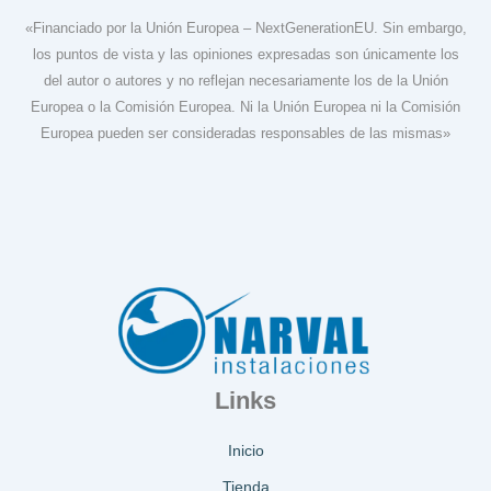
«Financiado por la Unión Europea – NextGenerationEU. Sin embargo,
los puntos de vista y las opiniones expresadas son únicamente los
del autor o autores y no reflejan necesariamente los de la Unión
Europea o la Comisión Europea. Ni la Unión Europea ni la Comisión
Europea pueden ser consideradas responsables de las mismas»
Links
Inicio
Tienda