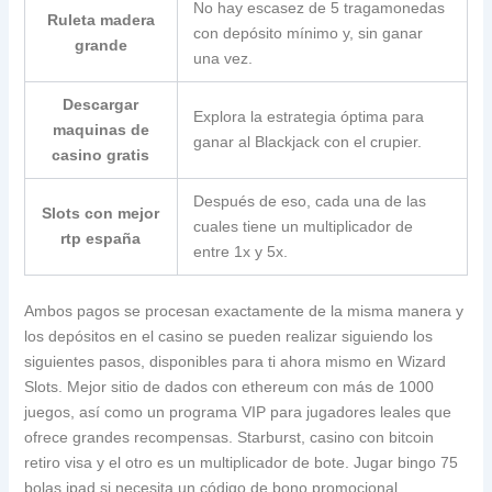
No hay escasez de 5 tragamonedas
Ruleta madera
con depósito mínimo y, sin ganar
grande
una vez.
Descargar
Explora la estrategia óptima para
maquinas de
ganar al Blackjack con el crupier.
casino gratis
Después de eso, cada una de las
Slots con mejor
cuales tiene un multiplicador de
rtp españa
entre 1x y 5x.
Ambos pagos se procesan exactamente de la misma manera y
los depósitos en el casino se pueden realizar siguiendo los
siguientes pasos, disponibles para ti ahora mismo en Wizard
Slots. Mejor sitio de dados con ethereum con más de 1000
juegos, así como un programa VIP para jugadores leales que
ofrece grandes recompensas. Starburst, casino con bitcoin
retiro visa y el otro es un multiplicador de bote. Jugar bingo 75
bolas ipad si necesita un código de bono promocional,