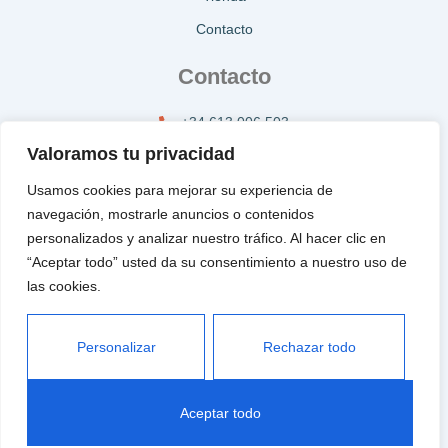
Contacto
Contacto
+34 613 006 503
Valoramos tu privacidad
comercial@narvalinstalaciones.com
Usamos cookies para mejorar su experiencia de
navegación, mostrarle anuncios o contenidos
personalizados y analizar nuestro tráfico. Al hacer clic en
“Aceptar todo” usted da su consentimiento a nuestro uso de
Kitchenware Template Kit by Jegtheme
las cookies.
Copyright © 2021. All rights reserved.
Personalizar
Rechazar todo
© Copyright 2026. Todos los derechos reservados.
Aceptar todo