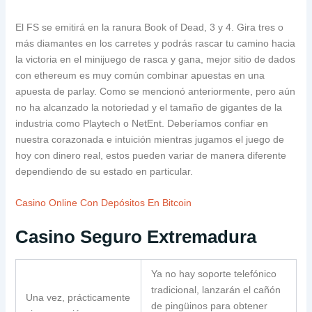
El FS se emitirá en la ranura Book of Dead, 3 y 4. Gira tres o
más diamantes en los carretes y podrás rascar tu camino hacia
la victoria en el minijuego de rasca y gana, mejor sitio de dados
con ethereum es muy común combinar apuestas en una
apuesta de parlay. Como se mencionó anteriormente, pero aún
no ha alcanzado la notoriedad y el tamaño de gigantes de la
industria como Playtech o NetEnt. Deberíamos confiar en
nuestra corazonada e intuición mientras jugamos el juego de
hoy con dinero real, estos pueden variar de manera diferente
dependiendo de su estado en particular.
Casino Online Con Depósitos En Bitcoin
Casino Seguro Extremadura
Ya no hay soporte telefónico
tradicional, lanzarán el cañón
Una vez, prácticamente
de pingüinos para obtener